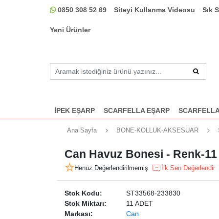
0850 308 52 69
Siteyi Kullanma Videosu
Sık 
Yeni Ürünler
İPEK EŞARP
SCARFELLA EŞARP
SCARFELLA
Ana Sayfa
BONE-KOLLUK-AKSESUAR
Can Havuz Bonesi - Renk-11
Henüz Değerlendirilmemiş
İlk Sen Değerlendir
Stok Kodu:
ST33568-233830
Stok Miktarı:
11 ADET
Markası:
Can