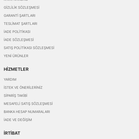
GIZLILIK SÖZLEŞMESI
GARANTI ŞARTLARI
TESLIMAT ŞARTLARI
İADE POLITIKASI
İADE SÖZLEŞMESI
SATIŞ POLITIKASI SÖZLEŞMESI
YENI ÜRÜNLER
HİZMETLER
YARDIM
İSTEK VE ÖNERILERINIZ
SIPARIŞ TAKIBI
MESAFELI SATIŞ SÖZLEŞMESI
BANKA HESAP NUMARALARI
İADE VE DEĞIŞIM
İRTİBAT