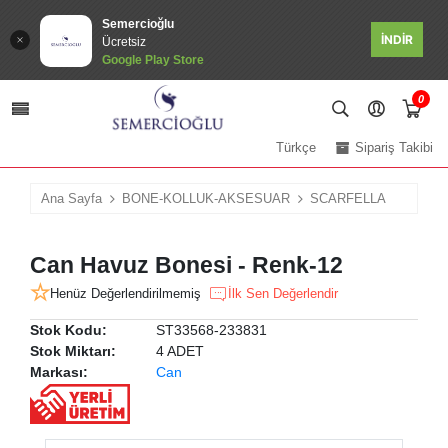
Semercioğlu
İNDİR
Ücretsiz
Google Play Store
0
Türkçe
Sipariş Takibi
Ana Sayfa
BONE-KOLLUK-AKSESUAR
SCARFELLA
Can Havuz Bonesi - Renk-12
Henüz Değerlendirilmemiş
İlk Sen Değerlendir
Stok Kodu:
ST33568-233831
Stok Miktarı:
4 ADET
Markası:
Can