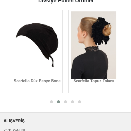
Tavsiye Edilen Ürünler
e
Scarfella Düz Penye Bone
Scarfella Topuz Tokası
ALIŞVERİŞ
K.V.K. KANUNU