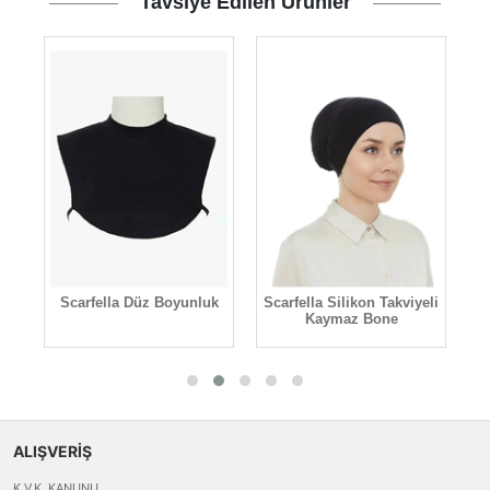
Tavsiye Edilen Ürünler
e
Scarfella Düz Boyunluk
Scarfella Silikon Takviyeli
Kaymaz Bone
ALIŞVERİŞ
K.V.K. KANUNU