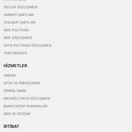
GIZLILIK SÖZLEŞMESI
GARANTI ŞARTLARI
TESLIMAT ŞARTLARI
İADE POLITIKASI
İADE SÖZLEŞMESI
SATIŞ POLITIKASI SÖZLEŞMESI
YENI ÜRÜNLER
HİZMETLER
YARDIM
İSTEK VE ÖNERILERINIZ
SIPARIŞ TAKIBI
MESAFELI SATIŞ SÖZLEŞMESI
BANKA HESAP NUMARALARI
İADE VE DEĞIŞIM
İRTİBAT