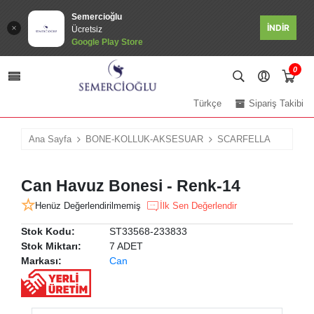
Semercioğlu
İNDİR
Ücretsiz
Google Play Store
0
Türkçe
Sipariş Takibi
Ana Sayfa
BONE-KOLLUK-AKSESUAR
SCARFELLA
Can Havuz Bonesi - Renk-14
Henüz Değerlendirilmemiş
İlk Sen Değerlendir
Stok Kodu:
ST33568-233833
Stok Miktarı:
7 ADET
Markası:
Can