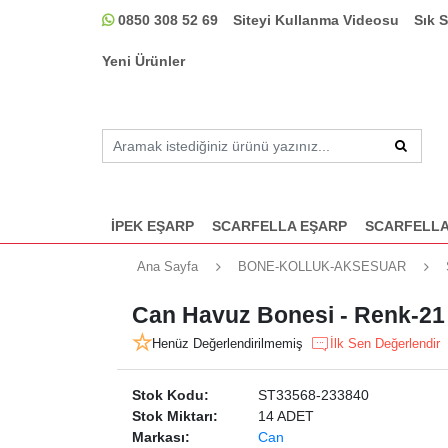
0850 308 52 69
Siteyi Kullanma Videosu
Sık 
Yeni Ürünler
İPEK EŞARP
SCARFELLA EŞARP
SCARFELLA
Ana Sayfa
BONE-KOLLUK-AKSESUAR
Can Havuz Bonesi - Renk-21
Henüz Değerlendirilmemiş
İlk Sen Değerlendir
Stok Kodu:
ST33568-233840
Stok Miktarı:
14 ADET
Markası:
Can