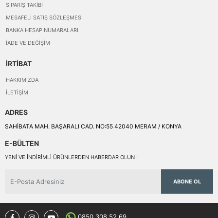
SIPARIŞ TAKIBI
MESAFELI SATIŞ SÖZLEŞMESI
BANKA HESAP NUMARALARI
İADE VE DEĞIŞIM
İRTİBAT
HAKKIMIZDA
İLETIŞIM
ADRES
SAHİBATA MAH. BAŞARALI CAD. NO:55 42040 MERAM / KONYA
E-BÜLTEN
YENI VE INDIRIMLI ÜRÜNLERDEN HABERDAR OLUN !
ABONE OL
0850 308 52 69