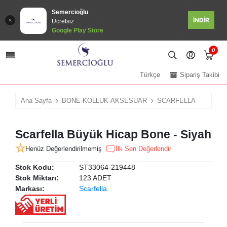
Semercioğlu
İNDİR
Ücretsiz
Google Play Store
0
Türkçe
Sipariş Takibi
Ana Sayfa
BONE-KOLLUK-AKSESUAR
SCARFELLA
Scarfella Büyük Hicap Bone - Siyah
Henüz Değerlendirilmemiş
İlk Sen Değerlendir
Stok Kodu:
ST33064-219448
Stok Miktarı:
123 ADET
Markası:
Scarfella