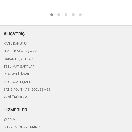
ALIŞVERİŞ
K.V.K. KANUNU
GIZLILIK SÖZLEŞMESI
GARANTI ŞARTLARI
TESLIMAT ŞARTLARI
İADE POLITIKASI
İADE SÖZLEŞMESI
SATIŞ POLITIKASI SÖZLEŞMESI
YENI ÜRÜNLER
HİZMETLER
YARDIM
İSTEK VE ÖNERILERINIZ