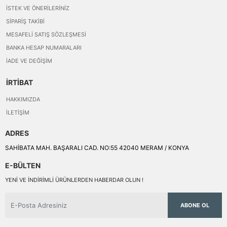
İSTEK VE ÖNERILERINIZ
SIPARIŞ TAKIBI
MESAFELI SATIŞ SÖZLEŞMESI
BANKA HESAP NUMARALARI
İADE VE DEĞIŞIM
İRTİBAT
HAKKIMIZDA
İLETIŞIM
ADRES
SAHİBATA MAH. BAŞARALI CAD. NO:55 42040 MERAM / KONYA
E-BÜLTEN
YENI VE INDIRIMLI ÜRÜNLERDEN HABERDAR OLUN !
ABONE OL