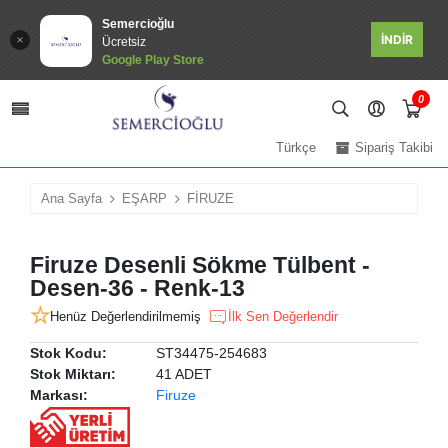
Semercioğlu
İNDİR
Ücretsiz
Google Play Store
0
Türkçe
Sipariş Takibi
Ana Sayfa
EŞARP
FİRUZE
Firuze Desenli Sökme Tülbent -
Desen-36 - Renk-13
Henüz Değerlendirilmemiş
İlk Sen Değerlendir
Stok Kodu:
ST34475-254683
Stok Miktarı:
41 ADET
Markası:
Firuze