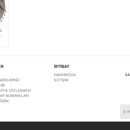
i
-
ER
İRTİBAT
HAKKIMIZDA
SA
NERILERINIZ
İLETIŞIM
IBI
SATIŞ SÖZLEŞMESI
SAP NUMARALARI
ĞIŞIM