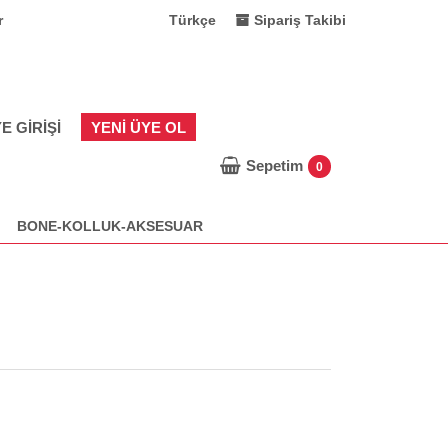
r
Türkçe
Sipariş Takibi
E GIRIŞI
YENI ÜYE OL
Sepetim
0
BONE-KOLLUK-AKSESUAR