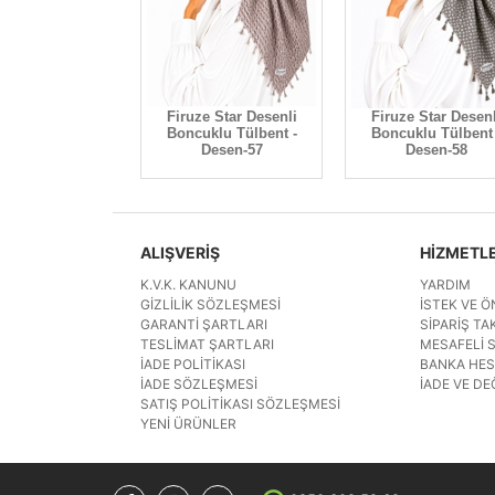
Firuze Star Desenli
Firuze Star Desenl
Boncuklu Tülbent -
Boncuklu Tülbent 
Desen-57
Desen-58
ALIŞVERİŞ
HİZMETL
K.V.K. KANUNU
YARDIM
GIZLILIK SÖZLEŞMESI
İSTEK VE Ö
GARANTI ŞARTLARI
SIPARIŞ TAK
TESLIMAT ŞARTLARI
MESAFELI 
İADE POLITIKASI
BANKA HE
İADE SÖZLEŞMESI
İADE VE DE
SATIŞ POLITIKASI SÖZLEŞMESI
YENI ÜRÜNLER