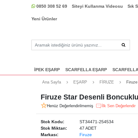
0850 308 52 69
Siteyi Kullanma Videosu
Sık 
Yeni Ürünler
İPEK EŞARP
SCARFELLA EŞARP
SCARFELLA
Ana Sayfa
EŞARP
FİRUZE
Firuze
Firuze Star Desenli Boncuklu
Henüz Değerlendirilmemiş
İlk Sen Değerlendir
Stok Kodu:
ST34471-254534
Stok Miktarı:
47 ADET
Markası:
Firuze