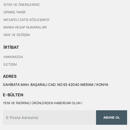
İSTEK VE ÖNERILERINIZ
SIPARIŞ TAKIBI
MESAFELI SATIŞ SÖZLEŞMESI
BANKA HESAP NUMARALARI
İADE VE DEĞIŞIM
İRTİBAT
HAKKIMIZDA
İLETIŞIM
ADRES
SAHİBATA MAH. BAŞARALI CAD. NO:55 42040 MERAM / KONYA
E-BÜLTEN
YENI VE INDIRIMLI ÜRÜNLERDEN HABERDAR OLUN !
ABONE OL