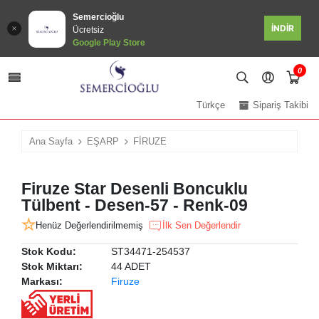
Semercioğlu
İNDİR
Ücretsiz
Google Play Store
0
Türkçe
Sipariş Takibi
Ana Sayfa
EŞARP
FİRUZE
Firuze Star Desenli Boncuklu
Tülbent - Desen-57 - Renk-09
Henüz Değerlendirilmemiş
İlk Sen Değerlendir
Stok Kodu:
ST34471-254537
Stok Miktarı:
44 ADET
Markası:
Firuze