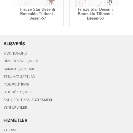
Firuze Star Desenli
Firuze Star Desenli
Boncuklu Tülbent -
Boncuklu Tülbent -
Desen-57
Desen-58
ALIŞVERİŞ
K.V.K. KANUNU
GIZLILIK SÖZLEŞMESI
GARANTI ŞARTLARI
TESLIMAT ŞARTLARI
İADE POLITIKASI
İADE SÖZLEŞMESI
SATIŞ POLITIKASI SÖZLEŞMESI
YENI ÜRÜNLER
HİZMETLER
YARDIM