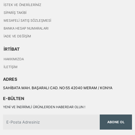
İSTEK VE ÖNERILERINIZ
SIPARIŞ TAKIBI
MESAFELI SATIŞ SÖZLEŞMESI
BANKA HESAP NUMARALARI
İADE VE DEĞIŞIM
İRTİBAT
HAKKIMIZDA
İLETIŞIM
ADRES
SAHİBATA MAH. BAŞARALI CAD. NO:55 42040 MERAM / KONYA
E-BÜLTEN
YENI VE INDIRIMLI ÜRÜNLERDEN HABERDAR OLUN !
ABONE OL