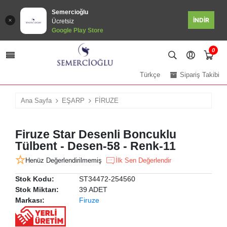
Semercioğlu
İNDİR
Ücretsiz
Google Play Store
0
Türkçe
Sipariş Takibi
Ana Sayfa
EŞARP
FİRUZE
Firuze Star Desenli Boncuklu
Tülbent - Desen-58 - Renk-11
Henüz Değerlendirilmemiş
İlk Sen Değerlendir
Stok Kodu:
ST34472-254560
Stok Miktarı:
39 ADET
Markası:
Firuze