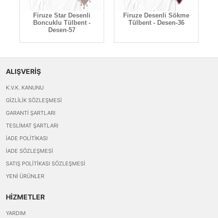
Firuze Star Desenli
Firuze Desenli Sökme
Boncuklu Tülbent -
Tülbent - Desen-36
Desen-57
ALIŞVERİŞ
K.V.K. KANUNU
GIZLILIK SÖZLEŞMESI
GARANTI ŞARTLARI
TESLIMAT ŞARTLARI
İADE POLITIKASI
İADE SÖZLEŞMESI
SATIŞ POLITIKASI SÖZLEŞMESI
YENI ÜRÜNLER
HİZMETLER
YARDIM