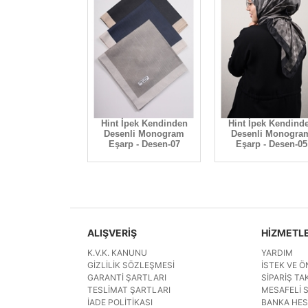
ek Desenli Vual
Hint İpek Kendinden
Hint İpek Kendind
p - Desen-05
Desenli Monogram
Desenli Monogra
Eşarp - Desen-07
Eşarp - Desen-05
ALIŞVERİŞ
HİZMETL
K.V.K. KANUNU
YARDIM
GIZLILIK SÖZLEŞMESI
İSTEK VE Ö
GARANTI ŞARTLARI
SIPARIŞ TAK
TESLIMAT ŞARTLARI
MESAFELI 
İADE POLITIKASI
BANKA HE