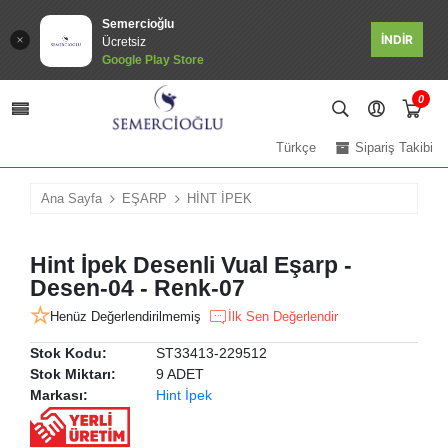
Semercioğlu
İNDİR
Ücretsiz
Google Play Store
0
Türkçe
Sipariş Takibi
Ana Sayfa
EŞARP
HİNT İPEK
Hint İpek Desenli Vual Eşarp -
Desen-04 - Renk-07
Henüz Değerlendirilmemiş
İlk Sen Değerlendir
Stok Kodu:
ST33413-229512
Stok Miktarı:
9 ADET
Markası:
Hint İpek