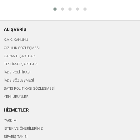
ALIŞVERİŞ
K.V.K. KANUNU
GIZLILIK SÖZLEŞMESI
GARANTI ŞARTLARI
TESLIMAT ŞARTLARI
İADE POLITIKASI
İADE SÖZLEŞMESI
SATIŞ POLITIKASI SÖZLEŞMESI
YENI ÜRÜNLER
HİZMETLER
YARDIM
İSTEK VE ÖNERILERINIZ
SIPARIŞ TAKIBI