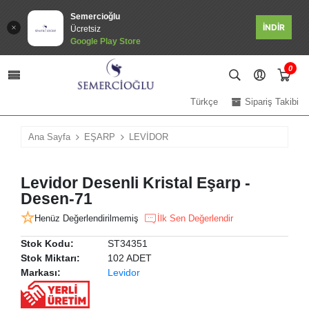
Semercioğlu
İNDİR
Ücretsiz
Google Play Store
0
Türkçe
Sipariş Takibi
Ana Sayfa
EŞARP
LEVİDOR
Levidor Desenli Kristal Eşarp -
Desen-71
Henüz Değerlendirilmemiş
İlk Sen Değerlendir
Stok Kodu:
ST34351
Stok Miktarı:
102 ADET
Markası:
Levidor