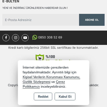
E-BÜLTEN
YENI VE INDIRIMLI ÜRÜNLERDEN HABERDAR OLUN !
ABONE OL
0850 308 52 69
Kredi kartı bilgileriniz 256bit SSL sertifikası ile korunmaktadır.
İnternet sitemizde çerezlerden
faydalanılmaktadır. Ayrıntılı bilgi için
Kişisel Verilerin Korunması Kanununu,
Gizlilik Sözleşmesi
ve
Çerez
Copyright 2026 semercioglutoptan.com - Tüm hakları saklıdır.
Politikamızı
inceleyebilirsiniz.
Bu site AKINSOFT E-Ticaret ile hazırlanmıştır.
Reddet
Kabul Et