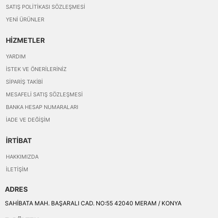
SATIŞ POLITIKASI SÖZLEŞMESI
YENI ÜRÜNLER
HİZMETLER
YARDIM
İSTEK VE ÖNERILERINIZ
SIPARIŞ TAKIBI
MESAFELI SATIŞ SÖZLEŞMESI
BANKA HESAP NUMARALARI
İADE VE DEĞIŞIM
İRTİBAT
HAKKIMIZDA
İLETIŞIM
ADRES
SAHİBATA MAH. BAŞARALI CAD. NO:55 42040 MERAM / KONYA