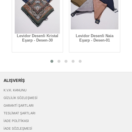
l
Levidor Desenli Kristal
Levidor Desenli Naia
Eşarp - Desen-30
Eşarp - Desen-01
ALIŞVERİŞ
K.V.K. KANUNU
GIZLILIK SÖZLEŞMESI
GARANTI ŞARTLARI
TESLIMAT ŞARTLARI
İADE POLITIKASI
İADE SÖZLEŞMESI