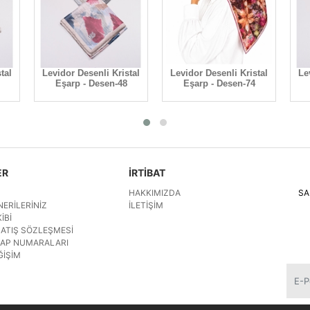
tal
Levidor Desenli Kristal
Levidor Desenli Kristal
Le
Eşarp - Desen-48
Eşarp - Desen-74
ER
İRTİBAT
HAKKIMIZDA
SA
NERILERINIZ
İLETIŞIM
IBI
SATIŞ SÖZLEŞMESI
SAP NUMARALARI
ĞIŞIM