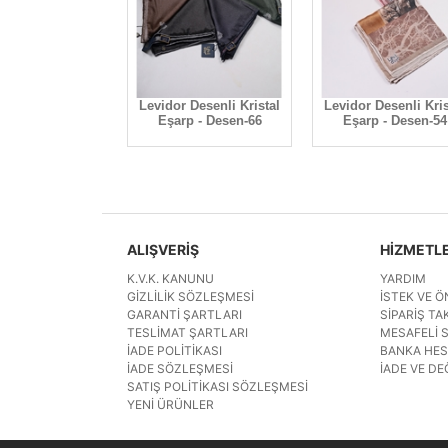
r Desenli Hint
Levidor Desenli Kristal
Levidor Desenli Kris
şarp - Desen-03
Eşarp - Desen-66
Eşarp - Desen-54
ALIŞVERİŞ
HİZMETL
K.V.K. KANUNU
YARDIM
GIZLILIK SÖZLEŞMESI
İSTEK VE Ö
GARANTI ŞARTLARI
SIPARIŞ TAK
TESLIMAT ŞARTLARI
MESAFELI 
İADE POLITIKASI
BANKA HE
İADE SÖZLEŞMESI
İADE VE DE
SATIŞ POLITIKASI SÖZLEŞMESI
YENI ÜRÜNLER