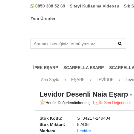
0850 308 52 69
Siteyi Kullanma Videosu
Sık 
Yeni Ürünler
İPEK EŞARP
SCARFELLA EŞARP
SCARFELLA
Ana Sayfa
EŞARP
LEVİDOR
Levi
Levidor Desenli Naia Eşarp 
Henüz Değerlendirilmemiş
İlk Sen Değerlendir
Stok Kodu:
ST34217-249404
Stok Miktarı:
5 ADET
Markası:
Levidor