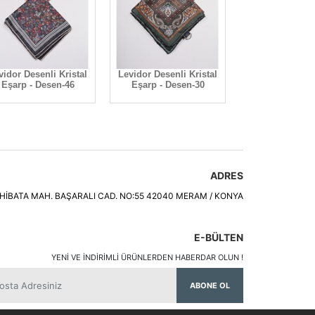
vidor Desenli Kristal
Levidor Desenli Kristal
Levidor Düz Re
Eşarp - Desen-46
Eşarp - Desen-30
Twill Eşarp - 
ADRES
HİBATA MAH. BAŞARALI CAD. NO:55 42040 MERAM / KONYA
E-BÜLTEN
YENI VE INDIRIMLI ÜRÜNLERDEN HABERDAR OLUN !
ABONE OL