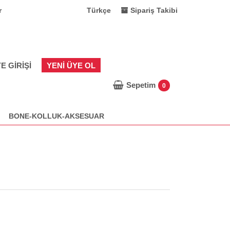
r
Türkçe
Sipariş Takibi
E GIRIŞI
YENI ÜYE OL
Sepetim
0
BONE-KOLLUK-AKSESUAR