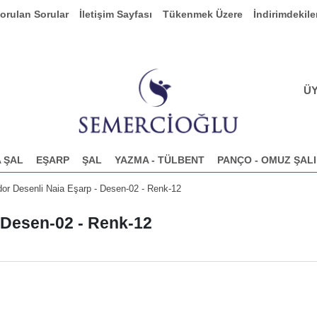
Sorulan Sorular
İletişim Sayfası
Tükenmek Üzere
İndirimdekile
ÜY
 ŞAL
EŞARP
ŞAL
YAZMA - TÜLBENT
PANÇO - OMUZ ŞALI
dor Desenli Naia Eşarp - Desen-02 - Renk-12
- Desen-02 - Renk-12