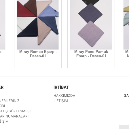
p
Miray Romeo Eşarp -
Miray Pano Pamuk
Mi
Desen-01
Eşarp - Desen-01
N
ER
İRTİBAT
HAKKIMIZDA
SA
NERILERINIZ
İLETIŞIM
IBI
SATIŞ SÖZLEŞMESI
SAP NUMARALARI
ĞIŞIM