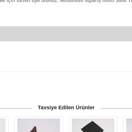
ek için lütfen üye olunuz. Minumum sipariş limiti 3000 TL
Tavsiye Edilen Ürünler