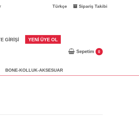
r
Türkçe
Sipariş Takibi
E GIRIŞI
YENI ÜYE OL
Sepetim
0
BONE-KOLLUK-AKSESUAR