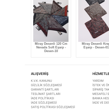
Miray Desenli 120 Cm
Miray Desenli Kre
Nevada Soft Eşarp -
Eşarp - Desen-01
Desen-10
ALIŞVERİŞ
HİZMETL
K.V.K. KANUNU
YARDIM
GIZLILIK SÖZLEŞMESI
İSTEK VE Ö
GARANTI ŞARTLARI
SIPARIŞ TAK
TESLIMAT ŞARTLARI
MESAFELI 
İADE POLITIKASI
BANKA HE
İADE SÖZLEŞMESI
İADE VE DE
SATIŞ POLITIKASI SÖZLEŞMESI