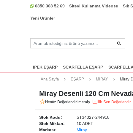
0850 308 52 69
Siteyi Kullanma Videosu
Sık 
Yeni Ürünler
İPEK EŞARP
SCARFELLA EŞARP
SCARFELLA
Ana Sayfa
EŞARP
MİRAY
Miray D
Miray Desenli 120 Cm Nevada
Henüz Değerlendirilmemiş
İlk Sen Değerlendir
Stok Kodu:
ST34027-244918
Stok Miktarı:
10 ADET
Markası:
Miray