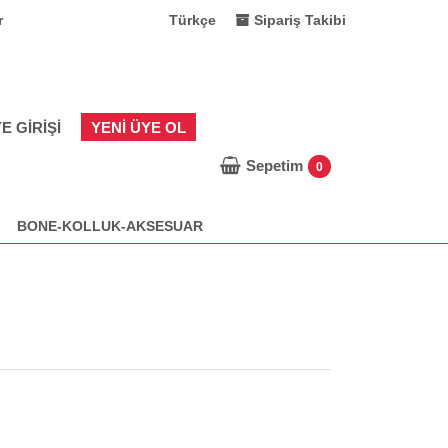
r
Türkçe
Sipariş Takibi
E GIRIŞI
YENI ÜYE OL
Sepetim
0
BONE-KOLLUK-AKSESUAR