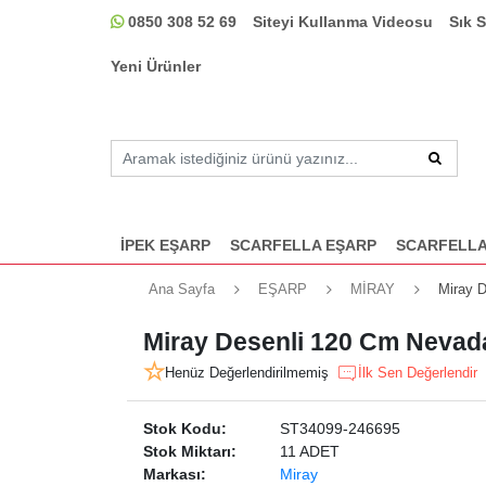
0850 308 52 69
Siteyi Kullanma Videosu
Sık 
Yeni Ürünler
İPEK EŞARP
SCARFELLA EŞARP
SCARFELLA
Ana Sayfa
EŞARP
MİRAY
Miray D
Miray Desenli 120 Cm Nevada
Henüz Değerlendirilmemiş
İlk Sen Değerlendir
Stok Kodu:
ST34099-246695
Stok Miktarı:
11 ADET
Markası:
Miray