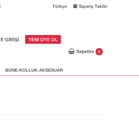
r
Türkçe
Sipariş Takibi
E GIRIŞI
YENI ÜYE OL
Sepetim
0
BONE-KOLLUK-AKSESUAR