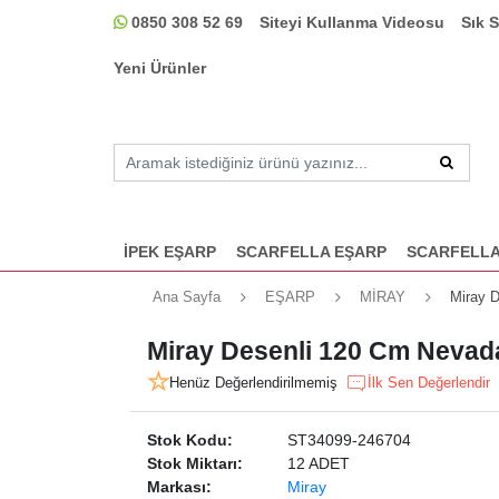
0850 308 52 69
Siteyi Kullanma Videosu
Sık 
Yeni Ürünler
İPEK EŞARP
SCARFELLA EŞARP
SCARFELLA
Ana Sayfa
EŞARP
MİRAY
Miray D
Miray Desenli 120 Cm Nevada
Henüz Değerlendirilmemiş
İlk Sen Değerlendir
Stok Kodu:
ST34099-246704
Stok Miktarı:
12 ADET
Markası:
Miray