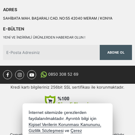
ADRES
SAHİBATA MAH. BAŞARALI CAD. NO:55 42040 MERAM / KONYA
E-BÜLTEN
YENI VE INDIRIMLI ÜRÜNLERDEN HABERDAR OLUN !
ABONE OL
0850 308 52 69
Kredi kartı bilgileriniz 256bit SSL sertifikası ile korunmaktadır.
İnternet sitemizde çerezlerden
faydalanılmaktadır. Ayrıntılı bilgi için
Kişisel Verilerin Korunması Kanununu,
Gizlilik Sözleşmesi
ve
Çerez
Copyright 2026 semercioglutoptan.com - Tüm hakları saklıdır.