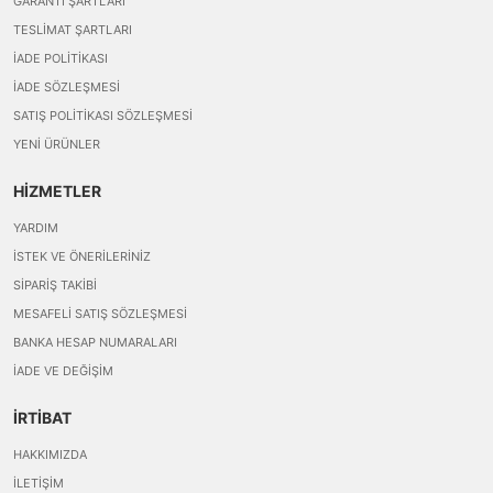
GARANTI ŞARTLARI
TESLIMAT ŞARTLARI
İADE POLITIKASI
İADE SÖZLEŞMESI
SATIŞ POLITIKASI SÖZLEŞMESI
YENI ÜRÜNLER
HİZMETLER
YARDIM
İSTEK VE ÖNERILERINIZ
SIPARIŞ TAKIBI
MESAFELI SATIŞ SÖZLEŞMESI
BANKA HESAP NUMARALARI
İADE VE DEĞIŞIM
İRTİBAT
HAKKIMIZDA
İLETIŞIM