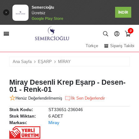
Semercioğlu
İNDİR
Ücretsiz
Google Play Store
0
Türkçe
Sipariş Takibi
Ana Sayfa
EŞARP
MİRAY
Miray Desenli Krep Eşarp - Desen-
01 - Renk-01
Henüz Değerlendirilmemiş
İlk Sen Değerlendir
Stok Kodu:
ST33651-236046
Stok Miktarı:
6 ADET
Markası:
Miray