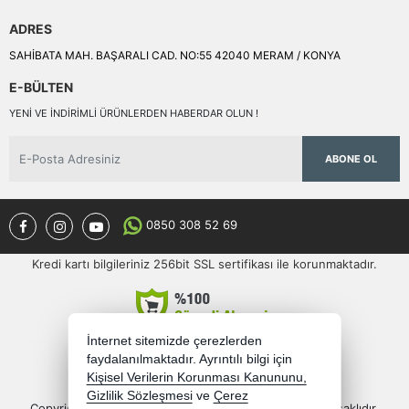
ADRES
SAHİBATA MAH. BAŞARALI CAD. NO:55 42040 MERAM / KONYA
E-BÜLTEN
YENI VE INDIRIMLI ÜRÜNLERDEN HABERDAR OLUN !
ABONE OL
0850 308 52 69
Kredi kartı bilgileriniz 256bit SSL sertifikası ile korunmaktadır.
İnternet sitemizde çerezlerden
faydalanılmaktadır. Ayrıntılı bilgi için
Kişisel Verilerin Korunması Kanununu,
Gizlilik Sözleşmesi
ve
Çerez
Copyright 2026 semercioglutoptan.com - Tüm hakları saklıdır.