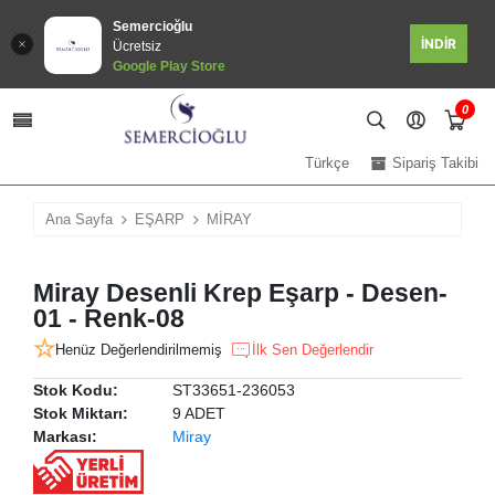
Semercioğlu
İNDİR
Ücretsiz
Google Play Store
0
Türkçe
Sipariş Takibi
Ana Sayfa
EŞARP
MİRAY
Miray Desenli Krep Eşarp - Desen-
01 - Renk-08
Henüz Değerlendirilmemiş
İlk Sen Değerlendir
Stok Kodu:
ST33651-236053
Stok Miktarı:
9 ADET
Markası:
Miray