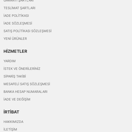
GARANTI ŞARTLARI
TESLIMAT ŞARTLARI
İADE POLITIKASI
İADE SÖZLEŞMESI
SATIŞ POLITIKASI SÖZLEŞMESI
YENI ÜRÜNLER
HİZMETLER
YARDIM
İSTEK VE ÖNERILERINIZ
SIPARIŞ TAKIBI
MESAFELI SATIŞ SÖZLEŞMESI
BANKA HESAP NUMARALARI
İADE VE DEĞIŞIM
İRTİBAT
HAKKIMIZDA
İLETIŞIM