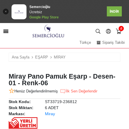
Semercioğlu
İNDİR
Ücretsiz
Google Play Store
0
Türkçe
Sipariş Takibi
Ana Sayfa
EŞARP
MİRAY
Miray Pano Pamuk Eşarp - Desen-
01 - Renk-06
Henüz Değerlendirilmemiş
İlk Sen Değerlendir
Stok Kodu:
ST33719-236812
Stok Miktarı:
6 ADET
Markası:
Miray