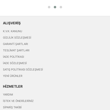
ALIŞVERİŞ
K.V.K. KANUNU
GIZLILIK SÖZLEŞMESI
GARANTI ŞARTLARI
TESLIMAT ŞARTLARI
İADE POLITIKASI
İADE SÖZLEŞMESI
SATIŞ POLITIKASI SÖZLEŞMESI
YENI ÜRÜNLER
HİZMETLER
YARDIM
İSTEK VE ÖNERILERINIZ
SIPARIŞ TAKIBI