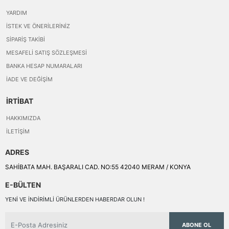
YARDIM
İSTEK VE ÖNERILERINIZ
SIPARIŞ TAKIBI
MESAFELI SATIŞ SÖZLEŞMESI
BANKA HESAP NUMARALARI
İADE VE DEĞIŞIM
İRTİBAT
HAKKIMIZDA
İLETIŞIM
ADRES
SAHİBATA MAH. BAŞARALI CAD. NO:55 42040 MERAM / KONYA
E-BÜLTEN
YENI VE INDIRIMLI ÜRÜNLERDEN HABERDAR OLUN !
ABONE OL