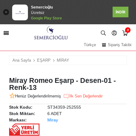
Semercioğlu
İNDİR
Ücretsiz
Google Play Store
0
Türkçe
Sipariş Takibi
Ana Sayfa
EŞARP
MİRAY
Miray Romeo Eşarp - Desen-01 -
Renk-13
Henüz Değerlendirilmemiş
İlk Sen Değerlendir
Stok Kodu:
ST34359-252555
Stok Miktarı:
6 ADET
Markası:
Miray