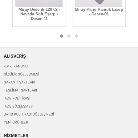
Miray Desenli 120 Cm
Miray Pano Pamuk Eşarp
M
Nevada Soft Eşarp -
- Desen-01
Desen-11
ALIŞVERİŞ
K.V.K. KANUNU
GIZLILIK SÖZLEŞMESI
GARANTI ŞARTLARI
TESLIMAT ŞARTLARI
İADE POLITIKASI
İADE SÖZLEŞMESI
SATIŞ POLITIKASI SÖZLEŞMESI
YENI ÜRÜNLER
HİZMETLER