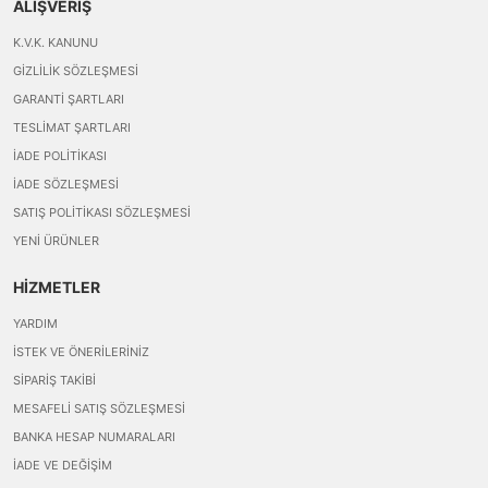
ALIŞVERİŞ
K.V.K. KANUNU
GIZLILIK SÖZLEŞMESI
GARANTI ŞARTLARI
TESLIMAT ŞARTLARI
İADE POLITIKASI
İADE SÖZLEŞMESI
SATIŞ POLITIKASI SÖZLEŞMESI
YENI ÜRÜNLER
HİZMETLER
YARDIM
İSTEK VE ÖNERILERINIZ
SIPARIŞ TAKIBI
MESAFELI SATIŞ SÖZLEŞMESI
BANKA HESAP NUMARALARI
İADE VE DEĞIŞIM