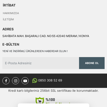
İRTİBAT
HAKKIMIZDA
İLETIŞIM
ADRES
SAHİBATA MAH. BAŞARALI CAD. NO:55 42040 MERAM / KONYA
E-BÜLTEN
YENI VE INDIRIMLI ÜRÜNLERDEN HABERDAR OLUN !
ABONE OL
0850 308 52 69
Kredi kartı bilgileriniz 256bit SSL sertifikası ile korunmaktadır.