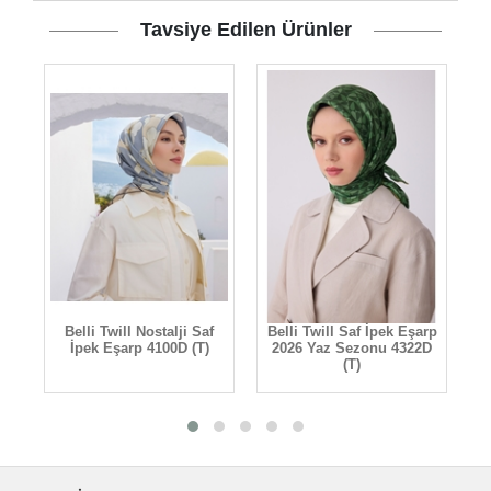
Tavsiye Edilen Ürünler
rp
Belli Twill Nostalji Saf
Belli Twill Saf İpek Eşarp
B
ış
İpek Eşarp 4100D (T)
2026 Yaz Sezonu 4322D
-
(T)