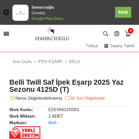
Semercioğlu
İNDİR
Ücretsiz
Google Play Store
0
Türkçe
Sipariş Takibi
Ana Sayfa
İPEK EŞARP
BELLİ
Belli Twill Saf İpek Eşarp 2025 Yaz
Sezonu 4125D (T)
Henüz Değerlendirilmemiş
İlk Sen Değerlendir
Stok Kodu:
E25YA4125D01
Stok Miktarı:
1 ADET
Markası:
Belli