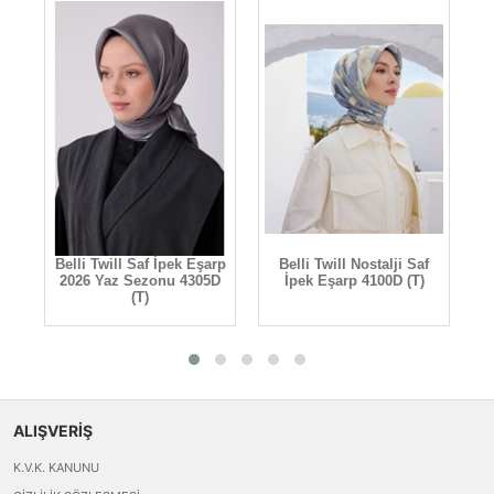
rp
Belli Twill Saf İpek Eşarp
Belli Twill Nostalji Saf
B
D
2026 Yaz Sezonu 4305D
İpek Eşarp 4100D (T)
(T)
ALIŞVERİŞ
K.V.K. KANUNU