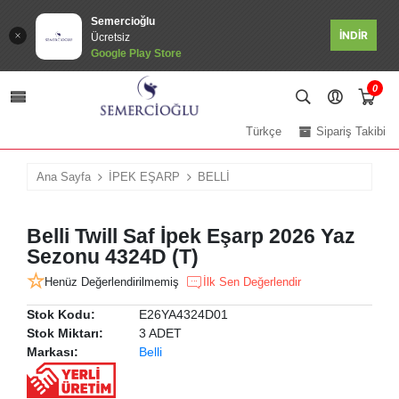
Semercioğlu
İNDİR
Ücretsiz
Google Play Store
0
Türkçe
Sipariş Takibi
Ana Sayfa
İPEK EŞARP
BELLİ
Belli Twill Saf İpek Eşarp 2026 Yaz
Sezonu 4324D (T)
Henüz Değerlendirilmemiş
İlk Sen Değerlendir
Stok Kodu:
E26YA4324D01
Stok Miktarı:
3 ADET
Markası:
Belli