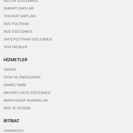
GIZLILIK SÖZLEŞMESI
GARANTI ŞARTLARI
TESLIMAT ŞARTLARI
İADE POLITIKASI
İADE SÖZLEŞMESI
SATIŞ POLITIKASI SÖZLEŞMESI
YENI ÜRÜNLER
HİZMETLER
YARDIM
İSTEK VE ÖNERILERINIZ
SIPARIŞ TAKIBI
MESAFELI SATIŞ SÖZLEŞMESI
BANKA HESAP NUMARALARI
İADE VE DEĞIŞIM
İRTİBAT
HAKKIMIZDA