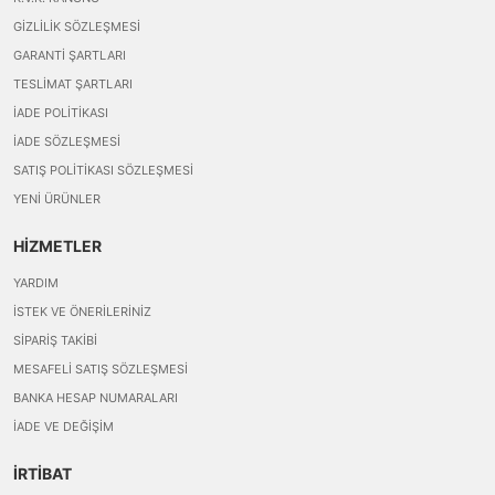
GIZLILIK SÖZLEŞMESI
GARANTI ŞARTLARI
TESLIMAT ŞARTLARI
İADE POLITIKASI
İADE SÖZLEŞMESI
SATIŞ POLITIKASI SÖZLEŞMESI
YENI ÜRÜNLER
HİZMETLER
YARDIM
İSTEK VE ÖNERILERINIZ
SIPARIŞ TAKIBI
MESAFELI SATIŞ SÖZLEŞMESI
BANKA HESAP NUMARALARI
İADE VE DEĞIŞIM
İRTİBAT