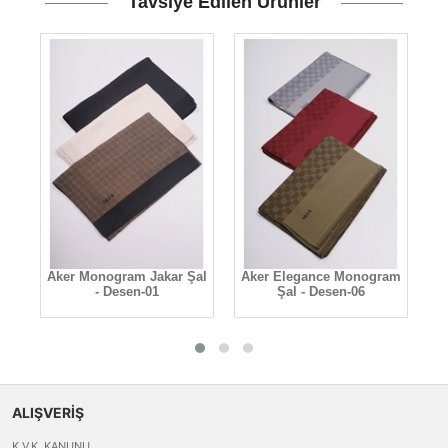
Tavsiye Edilen Ürünler
-01
Aker Monogram Jakar Şal
Aker Elegance Monogram
A
- Desen-01
Şal - Desen-06
ALIŞVERİŞ
K.V.K. KANUNU