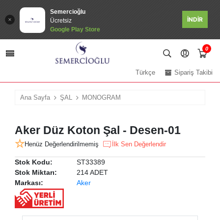
Semercioğlu
İNDİR
Ücretsiz
Google Play Store
0
Türkçe
Sipariş Takibi
Ana Sayfa
ŞAL
MONOGRAM
Aker Düz Koton Şal - Desen-01
Henüz Değerlendirilmemiş
İlk Sen Değerlendir
Stok Kodu:
ST33389
Stok Miktarı:
214 ADET
Markası:
Aker