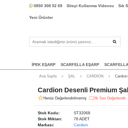
0850 308 52 69
Siteyi Kullanma Videosu
Sık 
Yeni Ürünler
İPEK EŞARP
SCARFELLA EŞARP
SCARFELLA
Ana Sayfa
ŞAL
CARDİON
Cardion
Cardion Desenli Premium Şal
Henüz Değerlendirilmemiş
İlk Sen Değerlendir
Stok Kodu:
ST32068
Stok Miktarı:
78 ADET
Markası:
Cardion