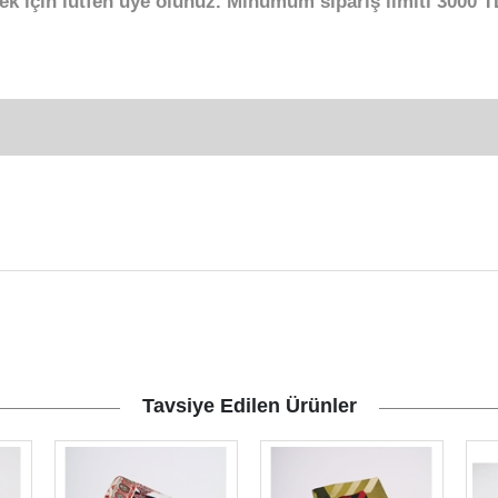
ek için lütfen üye olunuz. Minumum sipariş limiti 3000 TL
Tavsiye Edilen Ürünler