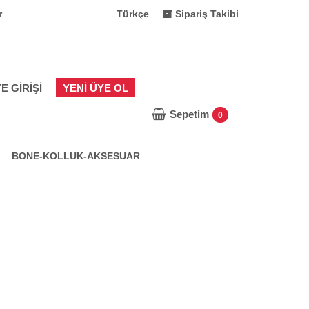
r
Türkçe
Sipariş Takibi
E GIRIŞI
YENI ÜYE OL
Sepetim
0
BONE-KOLLUK-AKSESUAR