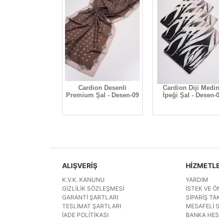
inden
Cardion Desenli
Cardion Diji Medine
al -
Premium Şal - Desen-09
İpeği Şal - Desen-08
ALIŞVERİŞ
HİZMETL
K.V.K. KANUNU
YARDIM
GIZLILIK SÖZLEŞMESI
İSTEK VE Ö
GARANTI ŞARTLARI
SIPARIŞ TAK
TESLIMAT ŞARTLARI
MESAFELI 
İADE POLITIKASI
BANKA HE