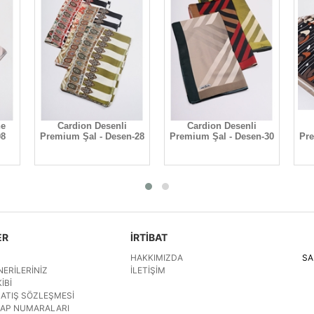
Cardion Desenli
Cardion Desenli
Cardion
Premium Şal - Desen-28
Premium Şal - Desen-30
Premium Şal
ER
İRTİBAT
HAKKIMIZDA
SA
NERILERINIZ
İLETIŞIM
IBI
SATIŞ SÖZLEŞMESI
SAP NUMARALARI