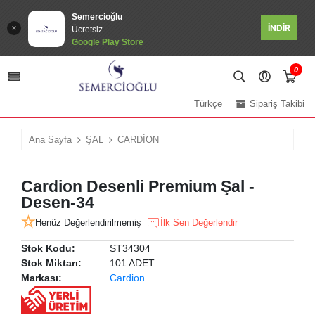
Semercioğlu
İNDİR
Ücretsiz
Google Play Store
0
Türkçe
Sipariş Takibi
Ana Sayfa
ŞAL
CARDİON
Cardion Desenli Premium Şal -
Desen-34
Henüz Değerlendirilmemiş
İlk Sen Değerlendir
Stok Kodu:
ST34304
Stok Miktarı:
101 ADET
Markası:
Cardion