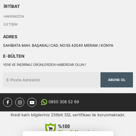
İRTİBAT
HAKKIMIZDA
İLETIŞIM
ADRES
SAHİBATA MAH. BAŞARALI CAD. NO:55 42040 MERAM / KONYA
E-BÜLTEN
YENI VE INDIRIMLI ÜRÜNLERDEN HABERDAR OLUN !
ABONE OL
0850 308 52 69
Kredi kartı bilgileriniz 256bit SSL sertifikası ile korunmaktadır.