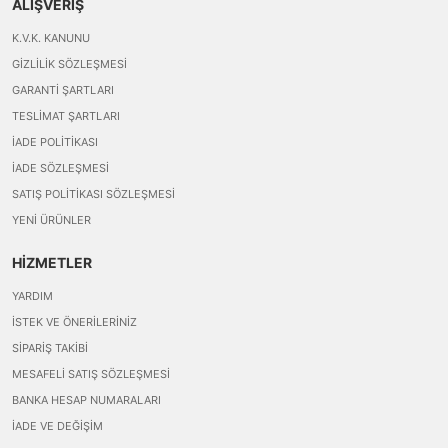
ALIŞVERİŞ
K.V.K. KANUNU
GIZLILIK SÖZLEŞMESI
GARANTI ŞARTLARI
TESLIMAT ŞARTLARI
İADE POLITIKASI
İADE SÖZLEŞMESI
SATIŞ POLITIKASI SÖZLEŞMESI
YENI ÜRÜNLER
HİZMETLER
YARDIM
İSTEK VE ÖNERILERINIZ
SIPARIŞ TAKIBI
MESAFELI SATIŞ SÖZLEŞMESI
BANKA HESAP NUMARALARI
İADE VE DEĞIŞIM