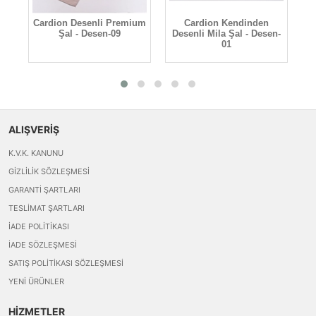
um
Cardion Desenli Premium
Cardion Kendinden
C
Şal - Desen-09
Desenli Mila Şal - Desen-
01
ALIŞVERİŞ
K.V.K. KANUNU
GIZLILIK SÖZLEŞMESI
GARANTI ŞARTLARI
TESLIMAT ŞARTLARI
İADE POLITIKASI
İADE SÖZLEŞMESI
SATIŞ POLITIKASI SÖZLEŞMESI
YENI ÜRÜNLER
HİZMETLER