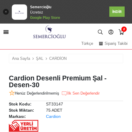
Semercioğlu
İNDİR
Ücretsiz
Google Play Store
0
Türkçe
Sipariş Takibi
Ana Sayfa
ŞAL
CARDİON
Cardion Desenli Premium Şal -
Desen-30
Henüz Değerlendirilmemiş
İlk Sen Değerlendir
Stok Kodu:
ST33147
Stok Miktarı:
75 ADET
Markası:
Cardion