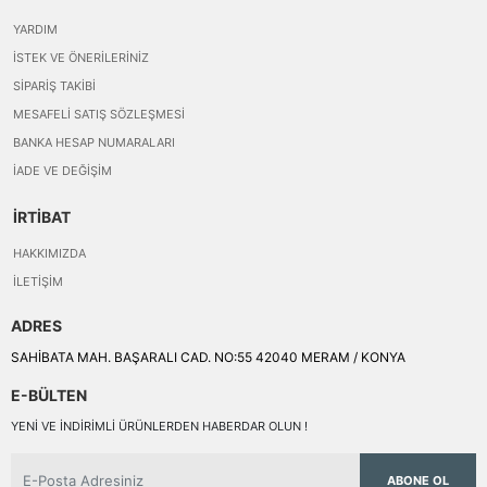
YARDIM
İSTEK VE ÖNERILERINIZ
SIPARIŞ TAKIBI
MESAFELI SATIŞ SÖZLEŞMESI
BANKA HESAP NUMARALARI
İADE VE DEĞIŞIM
İRTİBAT
HAKKIMIZDA
İLETIŞIM
ADRES
SAHİBATA MAH. BAŞARALI CAD. NO:55 42040 MERAM / KONYA
E-BÜLTEN
YENI VE INDIRIMLI ÜRÜNLERDEN HABERDAR OLUN !
ABONE OL