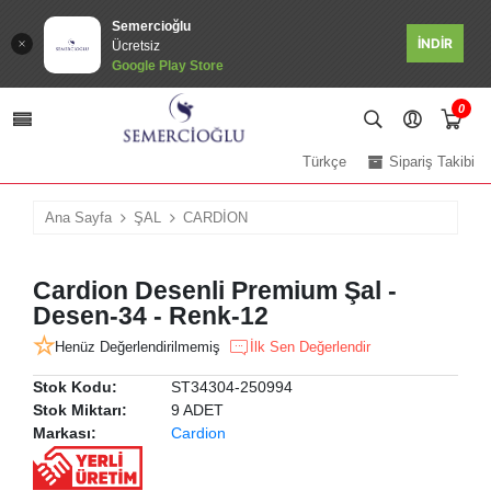
Semercioğlu
İNDİR
Ücretsiz
Google Play Store
0
Türkçe
Sipariş Takibi
Ana Sayfa
ŞAL
CARDİON
Cardion Desenli Premium Şal -
Desen-34 - Renk-12
Henüz Değerlendirilmemiş
İlk Sen Değerlendir
Stok Kodu:
ST34304-250994
Stok Miktarı:
9 ADET
Markası:
Cardion