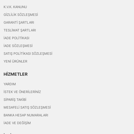
K.V.K. KANUNU
GIZLILIK SÖZLEŞMESI
GARANTI ŞARTLARI
TESLIMAT ŞARTLARI
İADE POLITIKASI
İADE SÖZLEŞMESI
SATIŞ POLITIKASI SÖZLEŞMESI
YENI ÜRÜNLER
HİZMETLER
YARDIM
İSTEK VE ÖNERILERINIZ
SIPARIŞ TAKIBI
MESAFELI SATIŞ SÖZLEŞMESI
BANKA HESAP NUMARALARI
İADE VE DEĞIŞIM