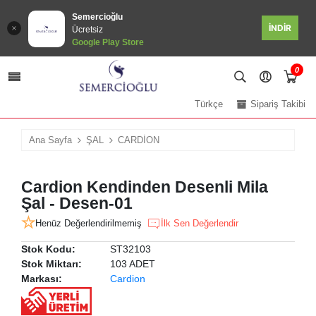
Semercioğlu
İNDİR
Ücretsiz
Google Play Store
0
Türkçe
Sipariş Takibi
Ana Sayfa
ŞAL
CARDİON
Cardion Kendinden Desenli Mila
Şal - Desen-01
Henüz Değerlendirilmemiş
İlk Sen Değerlendir
Stok Kodu:
ST32103
Stok Miktarı:
103 ADET
Markası:
Cardion