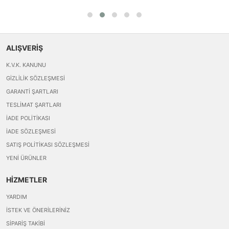
ALIŞVERİŞ
K.V.K. KANUNU
GIZLILIK SÖZLEŞMESI
GARANTI ŞARTLARI
TESLIMAT ŞARTLARI
İADE POLITIKASI
İADE SÖZLEŞMESI
SATIŞ POLITIKASI SÖZLEŞMESI
YENI ÜRÜNLER
HİZMETLER
YARDIM
İSTEK VE ÖNERILERINIZ
SIPARIŞ TAKIBI