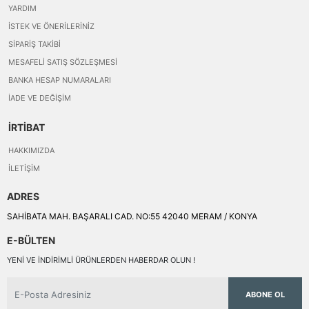
YARDIM
İSTEK VE ÖNERILERINIZ
SIPARIŞ TAKIBI
MESAFELI SATIŞ SÖZLEŞMESI
BANKA HESAP NUMARALARI
İADE VE DEĞIŞIM
İRTİBAT
HAKKIMIZDA
İLETIŞIM
ADRES
SAHİBATA MAH. BAŞARALI CAD. NO:55 42040 MERAM / KONYA
E-BÜLTEN
YENI VE INDIRIMLI ÜRÜNLERDEN HABERDAR OLUN !
ABONE OL