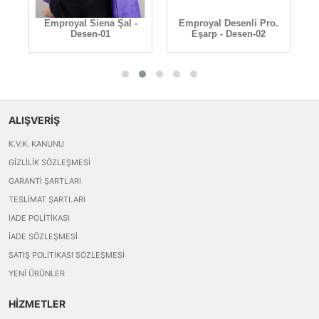
an
Emproyal Siena Şal -
Emproyal Desenli Pro.
Desen-01
Eşarp - Desen-02
ALIŞVERİŞ
K.V.K. KANUNU
GIZLILIK SÖZLEŞMESI
GARANTI ŞARTLARI
TESLIMAT ŞARTLARI
İADE POLITIKASI
İADE SÖZLEŞMESI
SATIŞ POLITIKASI SÖZLEŞMESI
YENI ÜRÜNLER
HİZMETLER