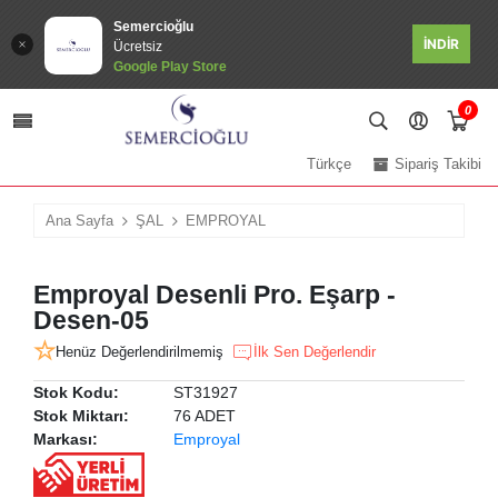
Semercioğlu
İNDİR
Ücretsiz
Google Play Store
0
Türkçe
Sipariş Takibi
Ana Sayfa
ŞAL
EMPROYAL
Emproyal Desenli Pro. Eşarp -
Desen-05
Henüz Değerlendirilmemiş
İlk Sen Değerlendir
Stok Kodu:
ST31927
Stok Miktarı:
76 ADET
Markası:
Emproyal