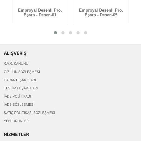
.
Emproyal Desenli Pro.
Emproyal Desenli Pro.
Eşarp - Desen-01
Eşarp - Desen-05
ALIŞVERİŞ
K.V.K. KANUNU
GIZLILIK SÖZLEŞMESI
GARANTI ŞARTLARI
TESLIMAT ŞARTLARI
İADE POLITIKASI
İADE SÖZLEŞMESI
SATIŞ POLITIKASI SÖZLEŞMESI
YENI ÜRÜNLER
HİZMETLER