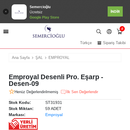
Semercioğlu
İNDİR
Ücretsiz
Google Play Store
0
Türkçe
Sipariş Takibi
Ana Sayfa
ŞAL
EMPROYAL
Emproyal Desenli Pro. Eşarp -
Desen-09
Henüz Değerlendirilmemiş
İlk Sen Değerlendir
Stok Kodu:
ST31931
Stok Miktarı:
59 ADET
Markası:
Emproyal