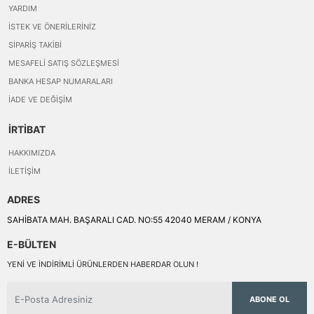
YARDIM
İSTEK VE ÖNERILERINIZ
SIPARIŞ TAKIBI
MESAFELI SATIŞ SÖZLEŞMESI
BANKA HESAP NUMARALARI
İADE VE DEĞIŞIM
İRTİBAT
HAKKIMIZDA
İLETIŞIM
ADRES
SAHİBATA MAH. BAŞARALI CAD. NO:55 42040 MERAM / KONYA
E-BÜLTEN
YENI VE INDIRIMLI ÜRÜNLERDEN HABERDAR OLUN !
ABONE OL