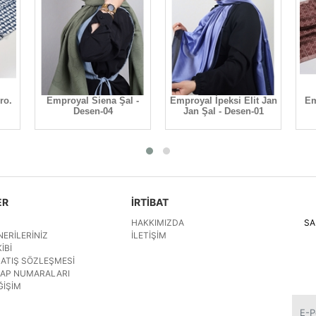
ro.
Emproyal Siena Şal -
Emproyal İpeksi Elit Jan
Em
Desen-04
Jan Şal - Desen-01
ER
İRTİBAT
HAKKIMIZDA
SA
NERILERINIZ
İLETIŞIM
IBI
SATIŞ SÖZLEŞMESI
SAP NUMARALARI
ĞIŞIM