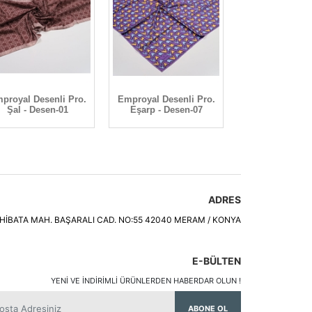
proyal Desenli Pro.
Emproyal Desenli Pro.
Emproyal Işıltı
Şal - Desen-01
Eşarp - Desen-07
Şal - Dese
ADRES
HİBATA MAH. BAŞARALI CAD. NO:55 42040 MERAM / KONYA
E-BÜLTEN
YENI VE INDIRIMLI ÜRÜNLERDEN HABERDAR OLUN !
ABONE OL