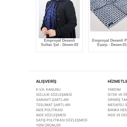
al Siena Şal -
Emproyal Desenli
Emproyal Desenli P
Desen-05
Sultan Şal - Desen-02
Eşarp - Desen-01
ALIŞVERİŞ
HİZMETL
K.V.K. KANUNU
YARDIM
GIZLILIK SÖZLEŞMESI
İSTEK VE Ö
GARANTI ŞARTLARI
SIPARIŞ TAK
TESLIMAT ŞARTLARI
MESAFELI 
İADE POLITIKASI
BANKA HE
İADE SÖZLEŞMESI
İADE VE DE
SATIŞ POLITIKASI SÖZLEŞMESI
YENI ÜRÜNLER