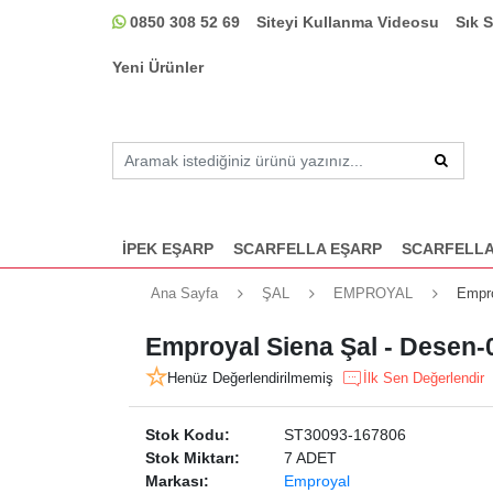
0850 308 52 69
Siteyi Kullanma Videosu
Sık 
Yeni Ürünler
İPEK EŞARP
SCARFELLA EŞARP
SCARFELLA
Ana Sayfa
ŞAL
EMPROYAL
Empro
Emproyal Siena Şal - Desen-
Henüz Değerlendirilmemiş
İlk Sen Değerlendir
Stok Kodu:
ST30093-167806
Stok Miktarı:
7 ADET
Markası:
Emproyal