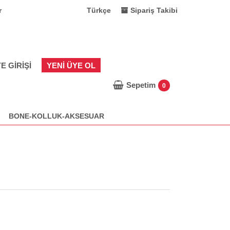
r
Türkçe
Sipariş Takibi
E GIRIŞI
YENI ÜYE OL
Sepetim
0
BONE-KOLLUK-AKSESUAR