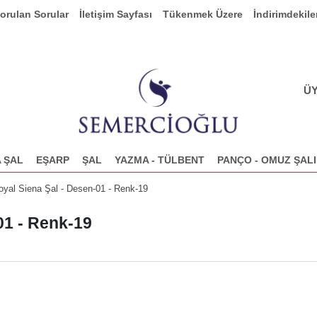
Sorulan Sorular
İletişim Sayfası
Tükenmek Üzere
İndirimdekile
ÜY
 ŞAL
EŞARP
ŞAL
YAZMA - TÜLBENT
PANÇO - OMUZ ŞALI
yal Siena Şal - Desen-01 - Renk-19
01 - Renk-19