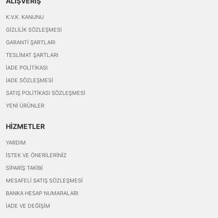
ALIŞVERİŞ
K.V.K. KANUNU
GIZLILIK SÖZLEŞMESI
GARANTI ŞARTLARI
TESLIMAT ŞARTLARI
İADE POLITIKASI
İADE SÖZLEŞMESI
SATIŞ POLITIKASI SÖZLEŞMESI
YENI ÜRÜNLER
HİZMETLER
YARDIM
İSTEK VE ÖNERILERINIZ
SIPARIŞ TAKIBI
MESAFELI SATIŞ SÖZLEŞMESI
BANKA HESAP NUMARALARI
İADE VE DEĞIŞIM