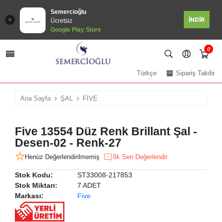
Semercioğlu
İNDİR
Ücretsiz
Google Play Store
0
Türkçe
Sipariş Takibi
Ana Sayfa
ŞAL
FİVE
Five 13554 Düz Renk Brillant Şal -
Desen-02 - Renk-27
Henüz Değerlendirilmemiş
İlk Sen Değerlendir
Stok Kodu:
ST33008-217853
Stok Miktarı:
7 ADET
Markası:
Five