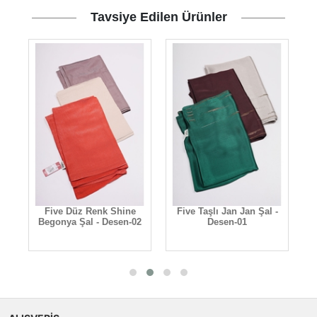
Tavsiye Edilen Ürünler
l -
Five Düz Renk Shine
Five Taşlı Jan Jan Şal -
Begonya Şal - Desen-02
Desen-01
M