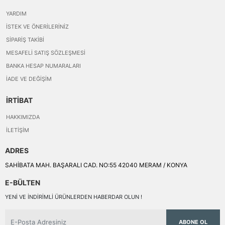
YARDIM
İSTEK VE ÖNERILERINIZ
SIPARIŞ TAKIBI
MESAFELI SATIŞ SÖZLEŞMESI
BANKA HESAP NUMARALARI
İADE VE DEĞIŞIM
İRTİBAT
HAKKIMIZDA
İLETIŞIM
ADRES
SAHİBATA MAH. BAŞARALI CAD. NO:55 42040 MERAM / KONYA
E-BÜLTEN
YENI VE INDIRIMLI ÜRÜNLERDEN HABERDAR OLUN !
ABONE OL