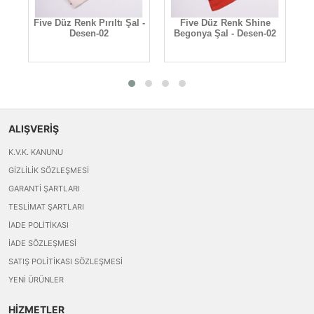
Five Düz Renk Pırıltı Şal -
Five Düz Renk Shine
n-
Desen-02
Begonya Şal - Desen-02
ALIŞVERİŞ
K.V.K. KANUNU
GIZLILIK SÖZLEŞMESI
GARANTI ŞARTLARI
TESLIMAT ŞARTLARI
İADE POLITIKASI
İADE SÖZLEŞMESI
SATIŞ POLITIKASI SÖZLEŞMESI
YENI ÜRÜNLER
HİZMETLER