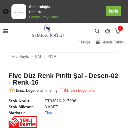
Semercioğlu
İNDİR
Ücretsiz
Google Play Store
0
Türkçe
Sipariş Takibi
Ana Sayfa
ŞAL
FİVE
Five Düz Renk Pırıltı Şal - Desen-02
- Renk-16
Henüz Değerlendirilmemiş
İlk Sen Değerlendir
Stok Kodu:
ST33010-217908
Stok Miktarı:
3 ADET
Markası:
Five