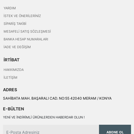
YARDIM
İSTEK VE ÖNERILERINIZ
SIPARIŞ TAKIBI
MESAFELI SATIŞ SÖZLEŞMESI
BANKA HESAP NUMARALARI
İADE VE DEĞIŞIM
İRTİBAT
HAKKIMIZDA
İLETIŞIM
ADRES
SAHİBATA MAH. BAŞARALI CAD. NO:55 42040 MERAM / KONYA
E-BÜLTEN
YENI VE INDIRIMLI ÜRÜNLERDEN HABERDAR OLUN !
ABONE OL