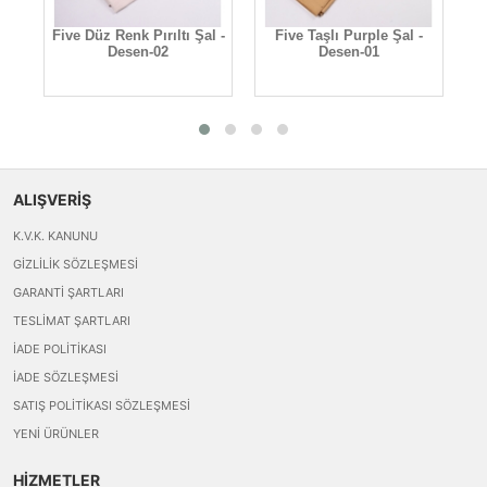
-
Five Düz Renk Pırıltı Şal -
Five Taşlı Purple Şal -
Desen-02
Desen-01
ALIŞVERİŞ
K.V.K. KANUNU
GIZLILIK SÖZLEŞMESI
GARANTI ŞARTLARI
TESLIMAT ŞARTLARI
İADE POLITIKASI
İADE SÖZLEŞMESI
SATIŞ POLITIKASI SÖZLEŞMESI
YENI ÜRÜNLER
HİZMETLER