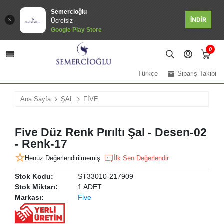
Semercioğlu
İNDİR
Ücretsiz
Google Play Store
0
Türkçe
Sipariş Takibi
Ana Sayfa
ŞAL
FİVE
Five Düz Renk Pırıltı Şal - Desen-02
- Renk-17
Henüz Değerlendirilmemiş
İlk Sen Değerlendir
Stok Kodu:
ST33010-217909
Stok Miktarı:
1 ADET
Markası:
Five