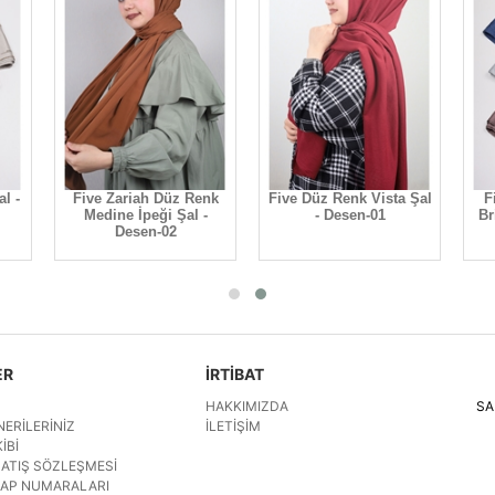
al -
Five Zariah Düz Renk
Five Düz Renk Vista Şal
F
Medine İpeği Şal -
- Desen-01
Br
Desen-02
ER
İRTİBAT
HAKKIMIZDA
SA
NERILERINIZ
İLETIŞIM
IBI
SATIŞ SÖZLEŞMESI
SAP NUMARALARI