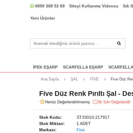
0850 308 52 69
Siteyi Kullanma Videosu
Sık 
Yeni Ürünler
İPEK EŞARP
SCARFELLA EŞARP
SCARFELLA
Ana Sayfa
ŞAL
FİVE
Five Düz Ren
Five Düz Renk Pırıltı Şal - D
Henüz Değerlendirilmemiş
İlk Sen Değerlendir
Stok Kodu:
ST33010-217917
Stok Miktarı:
1 ADET
Markası:
Five