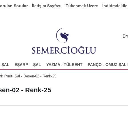
Sorulan Sorular
İletişim Sayfası
Tükenmek Üzere
İndirimdekile
ÜY
 ŞAL
EŞARP
ŞAL
YAZMA - TÜLBENT
PANÇO - OMUZ ŞALI
k Pırıltı Şal - Desen-02 - Renk-25
esen-02 - Renk-25