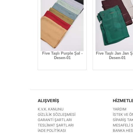
şlı Jan Jan Şal -
Five Taşlı Purple Şal -
Five Taşlı Jan Jan Ş
Desen-02
Desen-01
Desen-01
ALIŞVERİŞ
HİZMETL
K.V.K. KANUNU
YARDIM
GIZLILIK SÖZLEŞMESI
İSTEK VE Ö
GARANTI ŞARTLARI
SIPARIŞ TAK
TESLIMAT ŞARTLARI
MESAFELI 
İADE POLITIKASI
BANKA HE