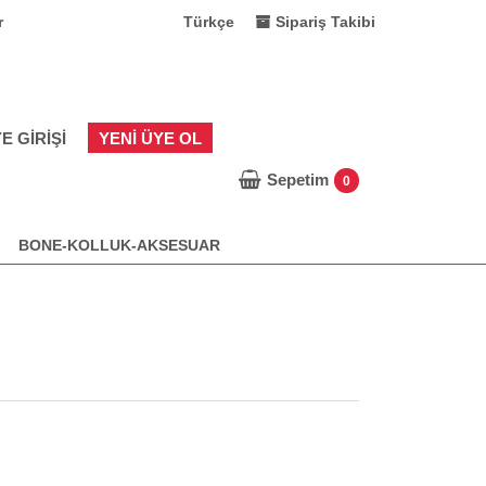
r
Türkçe
Sipariş Takibi
E GIRIŞI
YENI ÜYE OL
Sepetim
0
BONE-KOLLUK-AKSESUAR