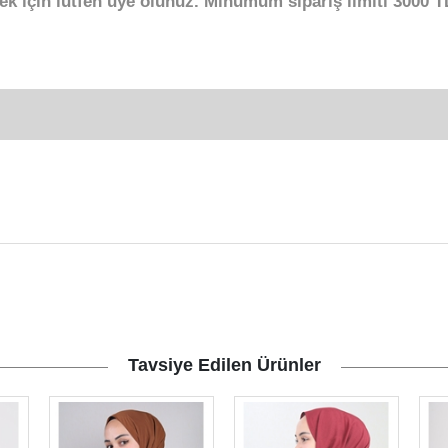
ek için lütfen üye olunuz. Minumum sipariş limiti 3000 TL
Tavsiye Edilen Ürünler