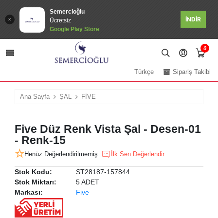
Semercioğlu
İNDİR
Ücretsiz
Google Play Store
0
Türkçe
Sipariş Takibi
Ana Sayfa
ŞAL
FİVE
Five Düz Renk Vista Şal - Desen-01
- Renk-15
Henüz Değerlendirilmemiş
İlk Sen Değerlendir
Stok Kodu:
ST28187-157844
Stok Miktarı:
5 ADET
Markası:
Five