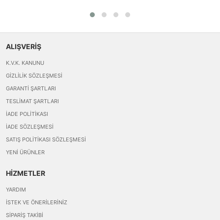
ALIŞVERİŞ
K.V.K. KANUNU
GIZLILIK SÖZLEŞMESI
GARANTI ŞARTLARI
TESLIMAT ŞARTLARI
İADE POLITIKASI
İADE SÖZLEŞMESI
SATIŞ POLITIKASI SÖZLEŞMESI
YENI ÜRÜNLER
HİZMETLER
YARDIM
İSTEK VE ÖNERILERINIZ
SIPARIŞ TAKIBI