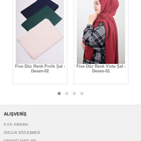
Five Düz Renk Pırıltı Şal -
Five Düz Renk Vista Şal -
n-
Desen-02
Desen-01
ALIŞVERİŞ
K.V.K. KANUNU
GIZLILIK SÖZLEŞMESI
GARANTI ŞARTLARI