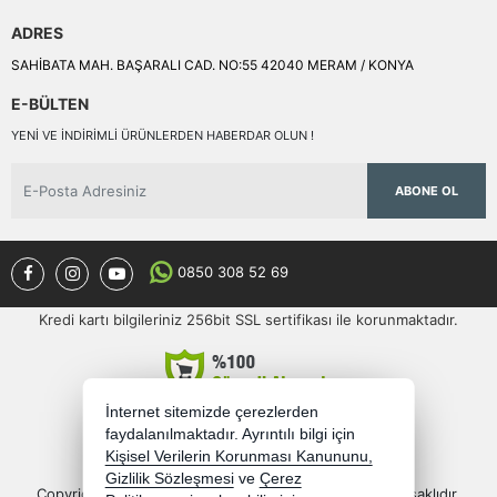
ADRES
SAHİBATA MAH. BAŞARALI CAD. NO:55 42040 MERAM / KONYA
E-BÜLTEN
YENI VE INDIRIMLI ÜRÜNLERDEN HABERDAR OLUN !
ABONE OL
0850 308 52 69
Kredi kartı bilgileriniz 256bit SSL sertifikası ile korunmaktadır.
İnternet sitemizde çerezlerden
faydalanılmaktadır. Ayrıntılı bilgi için
Kişisel Verilerin Korunması Kanununu,
Gizlilik Sözleşmesi
ve
Çerez
Copyright 2026 semercioglutoptan.com - Tüm hakları saklıdır.