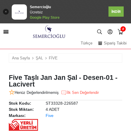
Semercioğlu
İNDİR
Ücretsiz
Google Play Store
0
Türkçe
Sipariş Takibi
Ana Sayfa
ŞAL
FİVE
Five Taşlı Jan Jan Şal - Desen-01 -
Lacivert
Henüz Değerlendirilmemiş
İlk Sen Değerlendir
Stok Kodu:
ST33328-226587
Stok Miktarı:
4 ADET
Markası:
Five