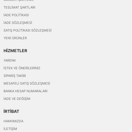
TESLIMAT ŞARTLARI
İADE POLITIKASI
İADE SÖZLEŞMESI
SATIŞ POLITIKASI SÖZLEŞMESI
YENI ÜRÜNLER
HİZMETLER
YARDIM
İSTEK VE ÖNERILERINIZ
SIPARIŞ TAKIBI
MESAFELI SATIŞ SÖZLEŞMESI
BANKA HESAP NUMARALARI
İADE VE DEĞIŞIM
İRTİBAT
HAKKIMIZDA
İLETIŞIM