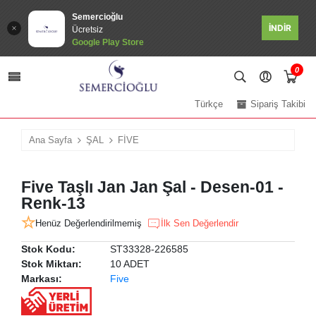
Semercioğlu
İNDİR
Ücretsiz
Google Play Store
0
Türkçe
Sipariş Takibi
Ana Sayfa
ŞAL
FİVE
Five Taşlı Jan Jan Şal - Desen-01 -
Renk-13
Henüz Değerlendirilmemiş
İlk Sen Değerlendir
Stok Kodu:
ST33328-226585
Stok Miktarı:
10 ADET
Markası:
Five