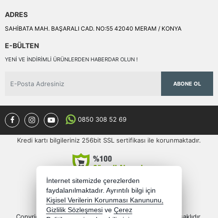
ADRES
SAHİBATA MAH. BAŞARALI CAD. NO:55 42040 MERAM / KONYA
E-BÜLTEN
YENI VE INDIRIMLI ÜRÜNLERDEN HABERDAR OLUN !
ABONE OL
0850 308 52 69
Kredi kartı bilgileriniz 256bit SSL sertifikası ile korunmaktadır.
İnternet sitemizde çerezlerden
faydalanılmaktadır. Ayrıntılı bilgi için
Kişisel Verilerin Korunması Kanununu,
Gizlilik Sözleşmesi
ve
Çerez
Copyright 2026 semercioglutoptan.com - Tüm hakları saklıdır.