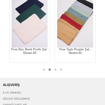
Five Düz Renk Pırıltı Şal -
Five Taşlı Purple Şal -
F
2
Desen-02
Desen-01
ALIŞVERİŞ
K.V.K. KANUNU
GIZLILIK SÖZLEŞMESI
GARANTI ŞARTLARI