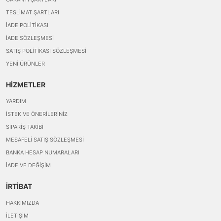
TESLIMAT ŞARTLARI
İADE POLITIKASI
İADE SÖZLEŞMESI
SATIŞ POLITIKASI SÖZLEŞMESI
YENI ÜRÜNLER
HİZMETLER
YARDIM
İSTEK VE ÖNERILERINIZ
SIPARIŞ TAKIBI
MESAFELI SATIŞ SÖZLEŞMESI
BANKA HESAP NUMARALARI
İADE VE DEĞIŞIM
İRTİBAT
HAKKIMIZDA
İLETIŞIM