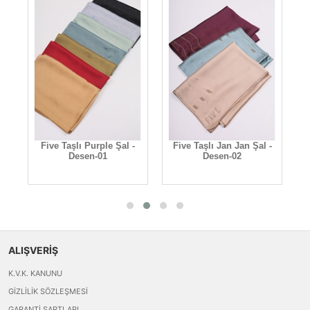
Five Taşlı Purple Şal -
Five Taşlı Jan Jan Şal -
2
Desen-01
Desen-02
M
ALIŞVERİŞ
K.V.K. KANUNU
GIZLILIK SÖZLEŞMESI
GARANTI ŞARTLARI