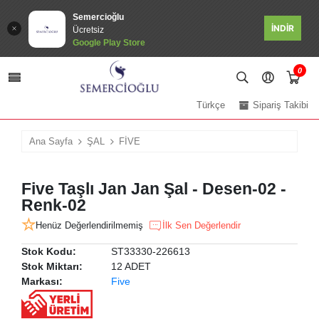
Semercioğlu
İNDİR
Ücretsiz
Google Play Store
0
Türkçe
Sipariş Takibi
Ana Sayfa
ŞAL
FİVE
Five Taşlı Jan Jan Şal - Desen-02 -
Renk-02
Henüz Değerlendirilmemiş
İlk Sen Değerlendir
Stok Kodu:
ST33330-226613
Stok Miktarı:
12 ADET
Markası:
Five