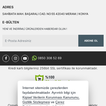
ADRES
SAHİBATA MAH. BAŞARALI CAD. NO:55 42040 MERAM / KONYA
E-BÜLTEN
YENI VE INDIRIMLI ÜRÜNLERDEN HABERDAR OLUN !
ABONE OL
0850 308 52 69
Kredi kartı bilgileriniz 256bit SSL sertifikası ile korunmaktadır.
İnternet sitemizde çerezlerden
faydalanılmaktadır. Ayrıntılı bilgi için
Kişisel Verilerin Korunması Kanununu,
Gizlilik Sözleşmesi
ve
Çerez
Copyright 2026 semercioglutoptan.com - Tüm hakları saklıdır.