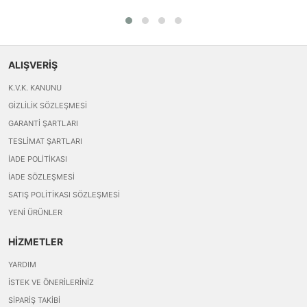
ALIŞVERİŞ
K.V.K. KANUNU
GIZLILIK SÖZLEŞMESI
GARANTI ŞARTLARI
TESLIMAT ŞARTLARI
İADE POLITIKASI
İADE SÖZLEŞMESI
SATIŞ POLITIKASI SÖZLEŞMESI
YENI ÜRÜNLER
HİZMETLER
YARDIM
İSTEK VE ÖNERILERINIZ
SIPARIŞ TAKIBI