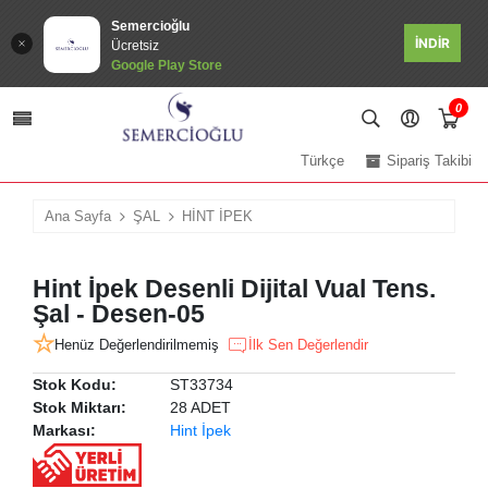
Semercioğlu
İNDİR
Ücretsiz
Google Play Store
0
Türkçe
Sipariş Takibi
Ana Sayfa
ŞAL
HİNT İPEK
Hint İpek Desenli Dijital Vual Tens.
Şal - Desen-05
Henüz Değerlendirilmemiş
İlk Sen Değerlendir
Stok Kodu:
ST33734
Stok Miktarı:
28 ADET
Markası:
Hint İpek