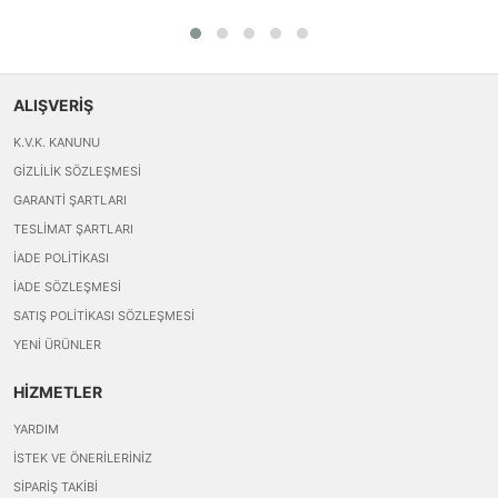
ALIŞVERİŞ
K.V.K. KANUNU
GIZLILIK SÖZLEŞMESI
GARANTI ŞARTLARI
TESLIMAT ŞARTLARI
İADE POLITIKASI
İADE SÖZLEŞMESI
SATIŞ POLITIKASI SÖZLEŞMESI
YENI ÜRÜNLER
HİZMETLER
YARDIM
İSTEK VE ÖNERILERINIZ
SIPARIŞ TAKIBI