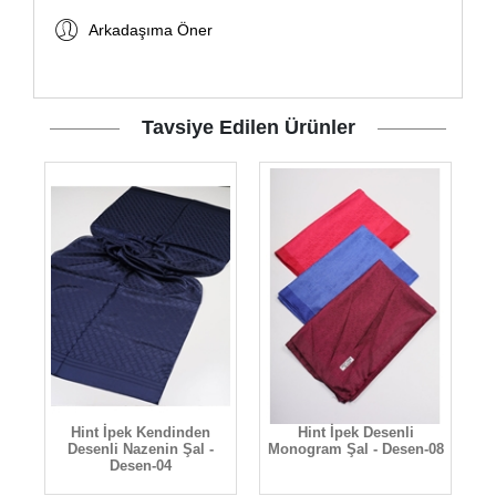
Arkadaşıma Öner
Tavsiye Edilen Ürünler
l
Hint İpek Kendinden
Hint İpek Desenli
07
Desenli Nazenin Şal -
Monogram Şal - Desen-08
Desen-04