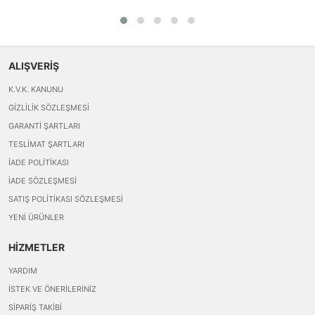
ALIŞVERİŞ
K.V.K. KANUNU
GIZLILIK SÖZLEŞMESI
GARANTI ŞARTLARI
TESLIMAT ŞARTLARI
İADE POLITIKASI
İADE SÖZLEŞMESI
SATIŞ POLITIKASI SÖZLEŞMESI
YENI ÜRÜNLER
HİZMETLER
YARDIM
İSTEK VE ÖNERILERINIZ
SIPARIŞ TAKIBI