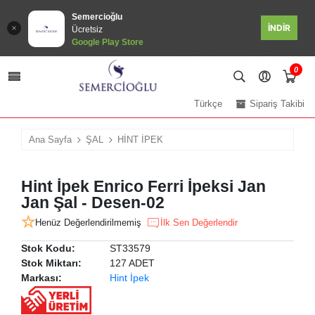
Semercioğlu
İNDİR
Ücretsiz
Google Play Store
0
Türkçe
Sipariş Takibi
Ana Sayfa
ŞAL
HİNT İPEK
Hint İpek Enrico Ferri İpeksi Jan
Jan Şal - Desen-02
Henüz Değerlendirilmemiş
İlk Sen Değerlendir
Stok Kodu:
ST33579
Stok Miktarı:
127 ADET
Markası:
Hint İpek