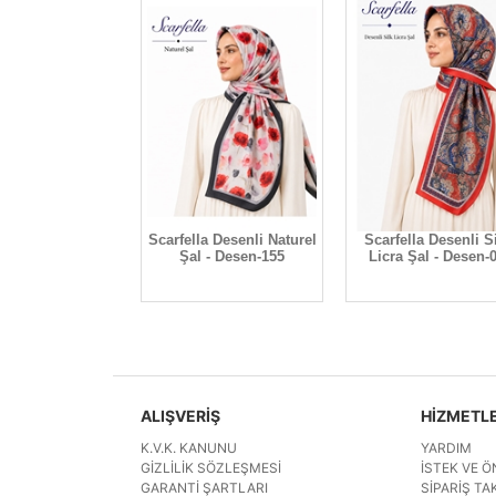
a Desenli Naturel
Scarfella Desenli Naturel
Scarfella Desenli S
 - Desen-131
Şal - Desen-155
Licra Şal - Desen-
ALIŞVERİŞ
HİZMETL
K.V.K. KANUNU
YARDIM
GIZLILIK SÖZLEŞMESI
İSTEK VE Ö
GARANTI ŞARTLARI
SIPARIŞ TAK