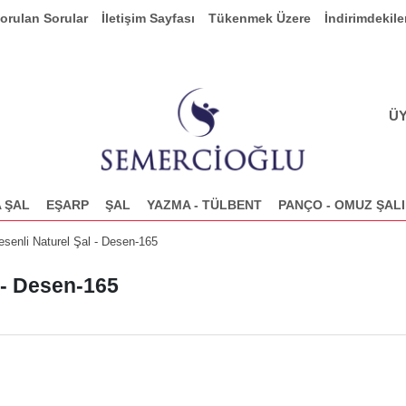
Sorulan Sorular
İletişim Sayfası
Tükenmek Üzere
İndirimdekile
ÜY
 ŞAL
EŞARP
ŞAL
YAZMA - TÜLBENT
PANÇO - OMUZ ŞALI
esenli Naturel Şal - Desen-165
l - Desen-165