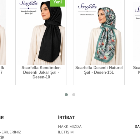
Yeni
ilk
Scarfella Kendinden
Scarfella Desenli Naturel
Sca
07
Desenli Jakar Şal -
Şal - Desen-151
K
Desen-10
ER
İRTİBAT
HAKKIMIZDA
SA
NERILERINIZ
İLETIŞIM
IBI