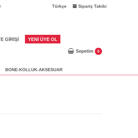
r
Türkçe
Sipariş Takibi
E GIRIŞI
YENI ÜYE OL
Sepetim
0
BONE-KOLLUK-AKSESUAR