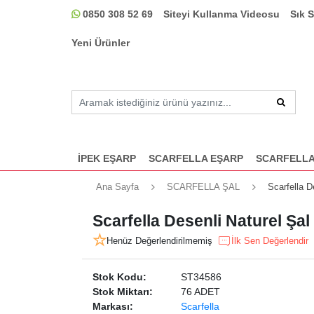
0850 308 52 69
Siteyi Kullanma Videosu
Sık 
Yeni Ürünler
İPEK EŞARP
SCARFELLA EŞARP
SCARFELLA
Ana Sayfa
SCARFELLA ŞAL
Scarfella D
Scarfella Desenli Naturel Şa
Henüz Değerlendirilmemiş
İlk Sen Değerlendir
Stok Kodu:
ST34586
Stok Miktarı:
76 ADET
Markası:
Scarfella