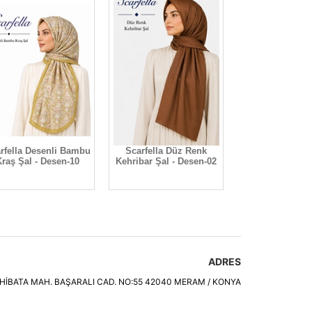
rfella Desenli Bambu
Scarfella Düz Renk
Scarfella Desenl
raş Şal - Desen-10
Kehribar Şal - Desen-02
Şal - Desen
ADRES
HİBATA MAH. BAŞARALI CAD. NO:55 42040 MERAM / KONYA