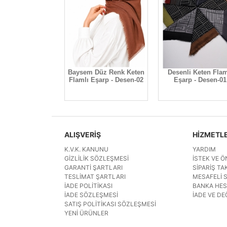
Baysem Düz Renk Keten
Desenli Keten Flam
Flamlı Eşarp - Desen-02
Eşarp - Desen-01
ALIŞVERİŞ
HİZMETL
K.V.K. KANUNU
YARDIM
GIZLILIK SÖZLEŞMESI
İSTEK VE Ö
GARANTI ŞARTLARI
SIPARIŞ TAK
TESLIMAT ŞARTLARI
MESAFELI 
İADE POLITIKASI
BANKA HE
İADE SÖZLEŞMESI
İADE VE DE
SATIŞ POLITIKASI SÖZLEŞMESI
YENI ÜRÜNLER