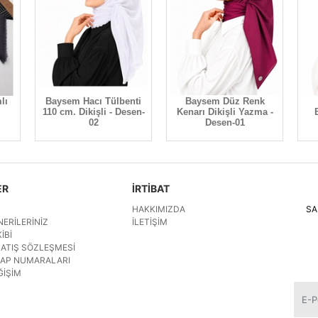
lı
Baysem Hacı Tülbenti
Baysem Düz Renk
110 cm. Dikişli - Desen-
Kenarı Dikişli Yazma -
02
Desen-01
ER
İRTİBAT
HAKKIMIZDA
SA
NERILERINIZ
İLETIŞIM
IBI
SATIŞ SÖZLEŞMESI
SAP NUMARALARI
ĞIŞIM