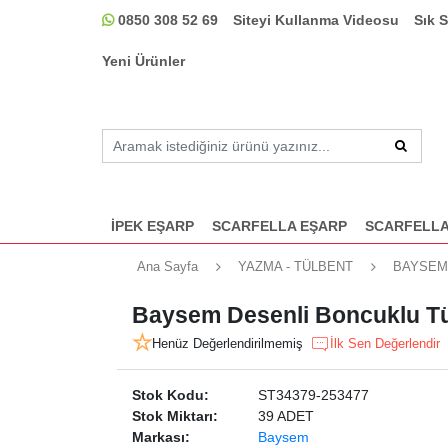
0850 308 52 69
Siteyi Kullanma Videosu
Sık 
Yeni Ürünler
İPEK EŞARP
SCARFELLA EŞARP
SCARFELLA
Ana Sayfa
YAZMA - TÜLBENT
BAYSEM
Baysem Desenli Boncuklu Tü
Henüz Değerlendirilmemiş
İlk Sen Değerlendir
Stok Kodu:
ST34379-253477
Stok Miktarı:
39 ADET
Markası:
Baysem