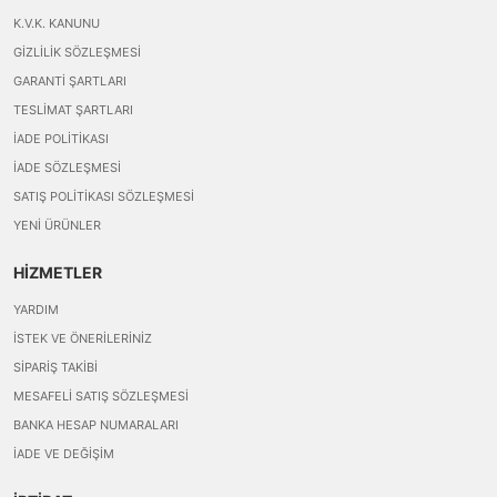
K.V.K. KANUNU
GIZLILIK SÖZLEŞMESI
GARANTI ŞARTLARI
TESLIMAT ŞARTLARI
İADE POLITIKASI
İADE SÖZLEŞMESI
SATIŞ POLITIKASI SÖZLEŞMESI
YENI ÜRÜNLER
HİZMETLER
YARDIM
İSTEK VE ÖNERILERINIZ
SIPARIŞ TAKIBI
MESAFELI SATIŞ SÖZLEŞMESI
BANKA HESAP NUMARALARI
İADE VE DEĞIŞIM