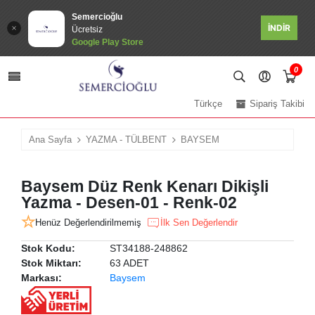
Semercioğlu
İNDİR
Ücretsiz
Google Play Store
0
Türkçe
Sipariş Takibi
Ana Sayfa
YAZMA - TÜLBENT
BAYSEM
Baysem Düz Renk Kenarı Dikişli
Yazma - Desen-01 - Renk-02
Henüz Değerlendirilmemiş
İlk Sen Değerlendir
Stok Kodu:
ST34188-248862
Stok Miktarı:
63 ADET
Markası:
Baysem