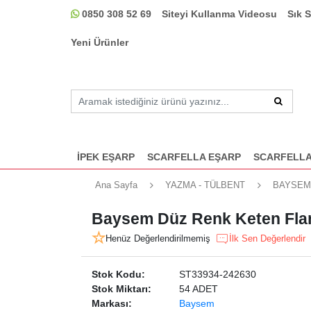
0850 308 52 69
Siteyi Kullanma Videosu
Sık 
Yeni Ürünler
İPEK EŞARP
SCARFELLA EŞARP
SCARFELLA
Ana Sayfa
YAZMA - TÜLBENT
BAYSEM
Baysem Düz Renk Keten Flam
Henüz Değerlendirilmemiş
İlk Sen Değerlendir
Stok Kodu:
ST33934-242630
Stok Miktarı:
54 ADET
Markası:
Baysem