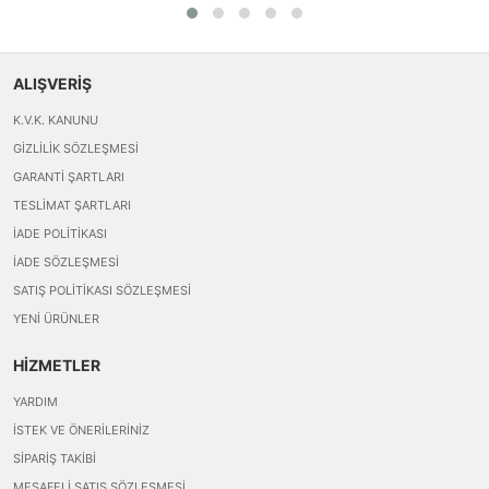
ALIŞVERİŞ
K.V.K. KANUNU
GIZLILIK SÖZLEŞMESI
GARANTI ŞARTLARI
TESLIMAT ŞARTLARI
İADE POLITIKASI
İADE SÖZLEŞMESI
SATIŞ POLITIKASI SÖZLEŞMESI
YENI ÜRÜNLER
HİZMETLER
YARDIM
İSTEK VE ÖNERILERINIZ
SIPARIŞ TAKIBI
MESAFELI SATIŞ SÖZLEŞMESI