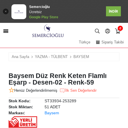
Semercioğlu
İNDİR
Ücretsiz
Google Play Store
0
Türkçe
Sipariş Takibi
Ana Sayfa
YAZMA - TÜLBENT
BAYSEM
Baysem Düz Renk Keten Flamlı
Eşarp - Desen-02 - Renk-59
Henüz Değerlendirilmemiş
İlk Sen Değerlendir
Stok Kodu:
ST33934-253289
Stok Miktarı:
51 ADET
Markası:
Baysem