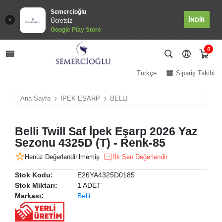
Semercioğlu
İNDİR
Ücretsiz
Google Play Store
0
Türkçe
Sipariş Takibi
Ana Sayfa
İPEK EŞARP
BELLİ
Belli Twill Saf İpek Eşarp 2026 Yaz
Sezonu 4325D (T) - Renk-85
Henüz Değerlendirilmemiş
İlk Sen Değerlendir
Stok Kodu:
E26YA4325D0185
Stok Miktarı:
1 ADET
Markası:
Belli