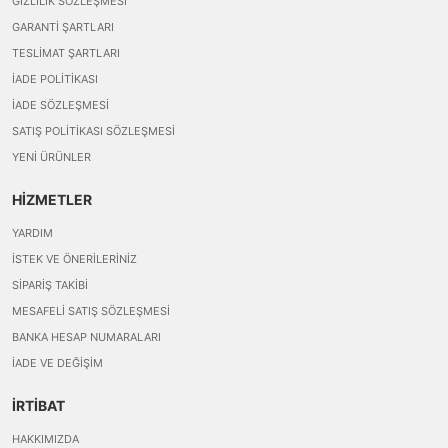
GIZLILIK SÖZLEŞMESI
GARANTI ŞARTLARI
TESLIMAT ŞARTLARI
İADE POLITIKASI
İADE SÖZLEŞMESI
SATIŞ POLITIKASI SÖZLEŞMESI
YENI ÜRÜNLER
HİZMETLER
YARDIM
İSTEK VE ÖNERILERINIZ
SIPARIŞ TAKIBI
MESAFELI SATIŞ SÖZLEŞMESI
BANKA HESAP NUMARALARI
İADE VE DEĞIŞIM
İRTİBAT
HAKKIMIZDA