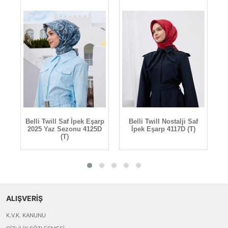
rp
Belli Twill Saf İpek Eşarp
Belli Twill Nostalji Saf
B
D
2025 Yaz Sezonu 4125D
İpek Eşarp 4117D (T)
(T)
ALIŞVERİŞ
K.V.K. KANUNU