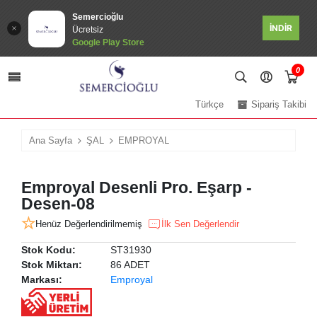
Semercioğlu
İNDİR
Ücretsiz
Google Play Store
0
Türkçe
Sipariş Takibi
Ana Sayfa
ŞAL
EMPROYAL
Emproyal Desenli Pro. Eşarp -
Desen-08
Henüz Değerlendirilmemiş
İlk Sen Değerlendir
Stok Kodu:
ST31930
Stok Miktarı:
86 ADET
Markası:
Emproyal