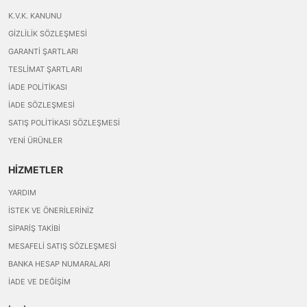
K.V.K. KANUNU
GIZLILIK SÖZLEŞMESI
GARANTI ŞARTLARI
TESLIMAT ŞARTLARI
İADE POLITIKASI
İADE SÖZLEŞMESI
SATIŞ POLITIKASI SÖZLEŞMESI
YENI ÜRÜNLER
HİZMETLER
YARDIM
İSTEK VE ÖNERILERINIZ
SIPARIŞ TAKIBI
MESAFELI SATIŞ SÖZLEŞMESI
BANKA HESAP NUMARALARI
İADE VE DEĞIŞIM